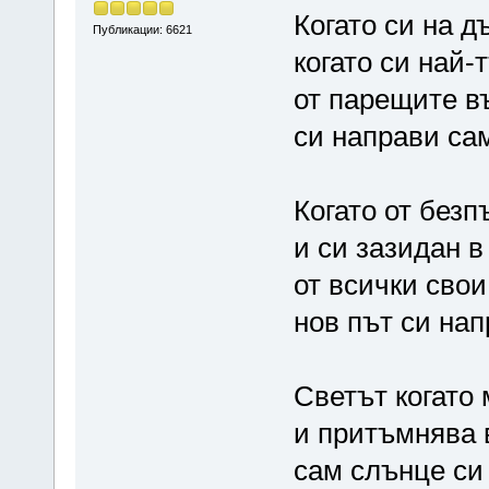
Когато си на д
Публикации: 6621
когато си най-
от парещите в
си направи сам
Когато от безп
и си зазидан в
от всички сво
нов път си нап
Светът когато 
и притъмнява в
сам слънце си