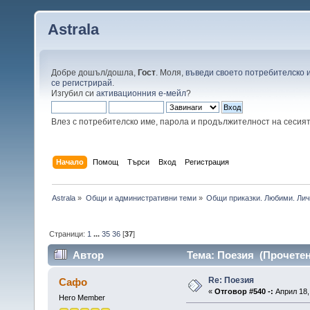
Astrala
Добре дошъл/дошла,
Гост
. Моля,
въведи своето потребителско 
се регистрирай
.
Изгубил си
активационния е-мейл
?
Влез с потребителско име, парола и продължителност на сесия
Начало
Помощ
Търси
Вход
Регистрация
Astrala
»
Общи и административни теми
»
Общи приказки. Любими. Лич
Страници:
1
...
35
36
[
37
]
Автор
Тема: Поезия (Прочетен
Re: Поезия
Сафо
«
Отговор #540 -:
Април 18,
Hero Member