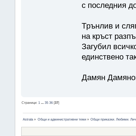
с последния до
Трънлив и сляп
на кръст разп
Загубил всичко
единствено та
Дамян Дамяно
Страници:
1
...
35
36
[
37
]
Astrala
»
Общи и административни теми
»
Общи приказки. Любими. Лич