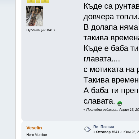
Къде са рунтав
довчера топли
В долапа няма 
Публикации: 8413
такива времен
Къде е баба ти
главата....
с мотиката на
Такива времен
А баба ти преп
славата.
«
Последна редакция: Април 18, 2
Re: Поезия
Veselin
«
Отговор #541 -:
Юни 25, 2
Hero Member