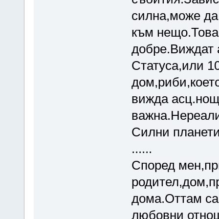
силна,може да
към нещо.Това,
добре.Виждат 
Статуса,или 10
дом,риби,което
вижда асц.нощ
важна.Нереали
Силни планети,
......
Според мен,пр
родител,дом,п
дома.Оттам са
любовни отнош