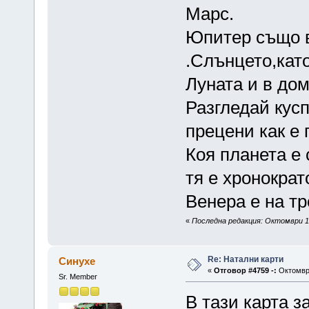
Марс.
Юпитер също в
.Слънцето,като
Луната и в дом
Разгледай кусп
прецени как е 
Коя планета е 
тя е хронократ
Венера е на тр
«
Последна редакция: Октомври 19
Re: Натални карти
Синухе
«
Отговор #4759 -:
Октомври
Sr. Member
В тази карта 