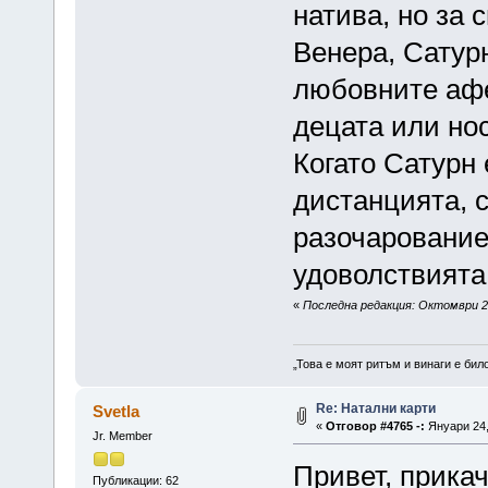
натива, но за 
Венера, Сатур
любовните афе
децата или но
Когато Сатурн 
дистанцията, с
разочарование
удоволствията
«
Последна редакция: Октомври 21
„Това е моят ритъм и винаги е бил
Re: Натални карти
Svetla
«
Отговор #4765 -:
Януари 24,
Jr. Member
Привет, прика
Публикации: 62