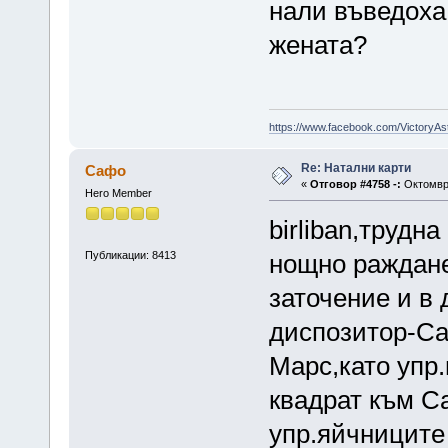
нали въведоха
жената?
https://www.facebook.com/VictoryAs
Re: Натални карти
Сафо
«
Отговор #4758 -:
Октомври
Hero Member
birliban,трудн
Публикации: 8413
нощно раждане,
заточение и в
диспозитор-Сат
Марс,като упр.
квадрат към С
упр.яйчниците 