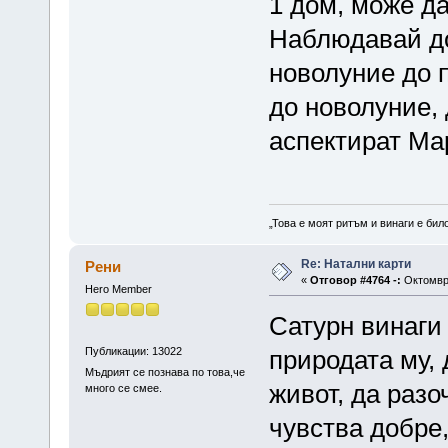
1 дом, може да
Наблюдавай до
новолуние до п
до новолуние,
аспектират Мар
„Това е моят ритъм и винаги е бил
Re: Натални карти
Рени
«
Отговор #4764 -:
Октомври
Hero Member
Сатурн винаги 
Публикации: 13022
природата му, 
Мъдрият се познава по това,че
живот, да разо
много се смее.
чувства добре,