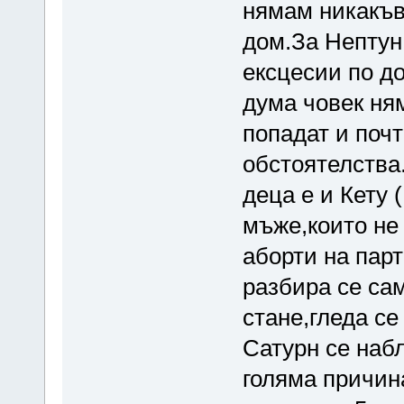
нямам никакъв 
дом.За Нептун
ексцесии по до
дума човек ня
попадат и поч
обстоятелства
деца е и Кету
мъже,които не
аборти на парт
разбира се сам
стане,гледа се
Сатурн се наб
голяма причина