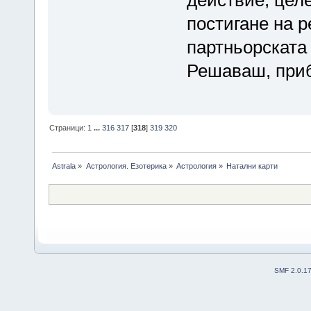
постигане на р
партньорската
Решаваш, приб
Страници:
1
...
316
317
[
318
]
319
320
Astrala
»
Астрология. Езотерика
»
Астрология
»
Натални карти
SMF 2.0.1