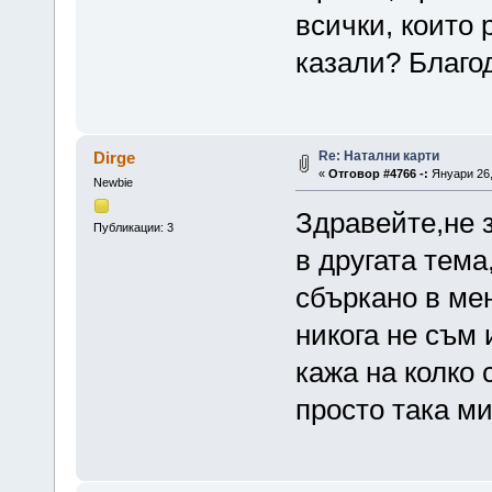
всички, които 
казали? Благод
Re: Натални карти
Dirge
«
Отговор #4766 -:
Януари 26,
Newbie
Здравейте,не 
Публикации: 3
в другата тем
сбъркано в мен
никога не съм 
кажа на колко 
просто така ми