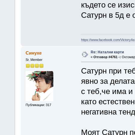
където се изис
Сатурн в 5д е о
https://www.facebook.com/VictoryAs
Re: Натални карти
Синухе
«
Отговор #4761 -:
Октомври
Sr. Member
Сатурн при теб
явно за делат
с теб,че има и
като естествен
Публикации: 317
негативна тен
Моят Сатурн по