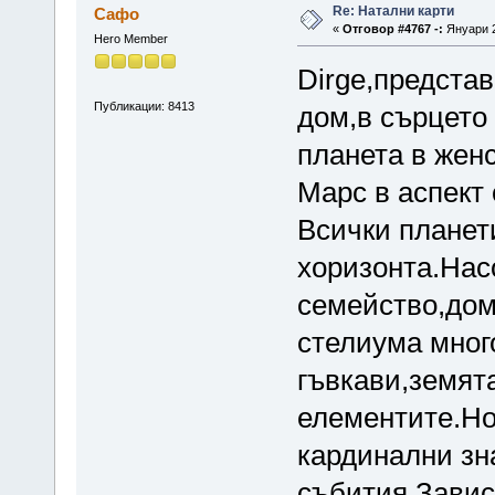
Re: Натални карти
Сафо
«
Отговор #4767 -:
Януари 2
Hero Member
Dirge,представ
Публикации: 8413
дом,в сърцето
планета в женс
Марс в аспект 
Всички планети
хоризонта.Нас
семейство,дом
стелиума много
гъвкави,земята
елементите.Но
кардинални зн
събития.Завис