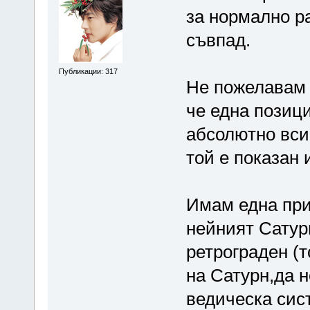
за нормално р
съвпад.
Публикации: 317
Не пожелавам 
че една позиц
абсолютно всич
той е показан и
Имам една при
нейният Сатур
ретрограден (
на Сатурн,да н
ведическа сист