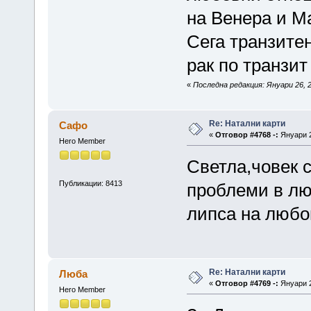
на Венера и М
Сега транзитен
рак по транзит
«
Последна редакция: Януари 26, 
Re: Натални карти
Сафо
«
Отговор #4768 -:
Януари 2
Hero Member
Светла,човек 
Публикации: 8413
проблеми в лю
липса на любо
Re: Натални карти
Люба
«
Отговор #4769 -:
Януари 2
Hero Member