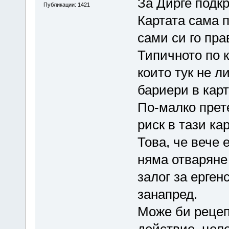
За Дирге подк
Публикации: 1421
Картата сама п
сами си го пра
Типичното по к
които тук не л
бариери в карт
По-малко прете
риск в тази кар
Това, че вече 
няма отваряне
залог за ерген
занапред.
Може би рецеп
действие, цел