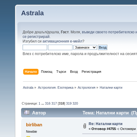
Astrala
Добре дошъл/дошла,
Гост
. Моля,
въведи своето потребителско 
се регистрирай
.
Изгубил си
активационния е-мейл
?
Влез с потребителско име, парола и продължителност на сесия
Начало
Помощ
Търси
Вход
Регистрация
Astrala
»
Астрология. Езотерика
»
Астрология
»
Натални карти
Страници:
1
...
316
317
[
318
]
319
320
Автор
Тема: Натални карти (П
Re: Натални карти
birliban
«
Отговор #4755 -:
Октомври 1
Newbie