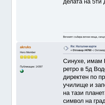
делата на 5ти 
Вечният събира вечни неща, смърт
Re: Натални карти
akruks
«
Отговор #4760 -:
Октомври
Hero Member
Синухе, имам К
Публикации: 14397
ретро в 5д Вод
директен по пр
училище и зап
на тази планет
символ на град