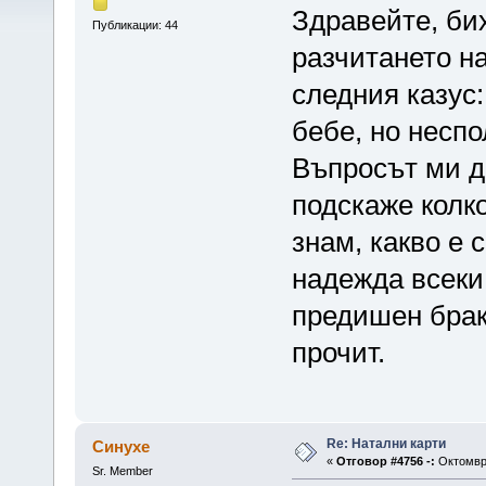
Здравейте, би
Публикации: 44
разчитането на
следния казус:
бебе, но несп
Въпросът ми д
подскаже колк
знам, какво е 
надежда всеки 
предишен брак
прочит.
Re: Натални карти
Синухе
«
Отговор #4756 -:
Октомври
Sr. Member