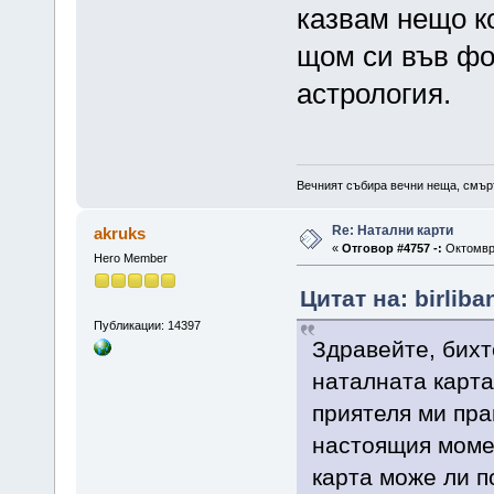
казвам нещо к
щом си във фо
астрология.
Вечният събира вечни неща, смърт
Re: Натални карти
akruks
«
Отговор #4757 -:
Октомври
Hero Member
Цитат на: birlib
Публикации: 14397
Здравейте, бихт
наталната карта
приятеля ми пра
настоящия моме
карта може ли п