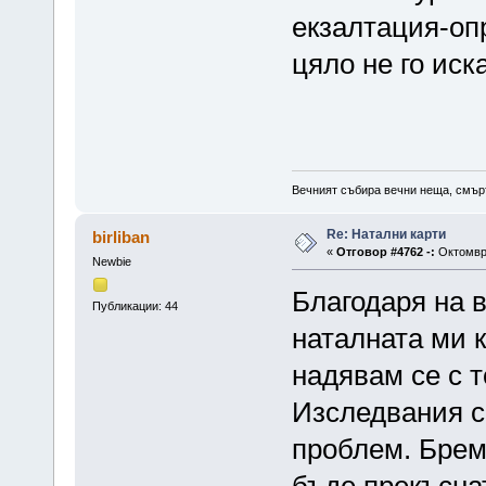
екзалтация-оп
цяло не го иск
Вечният събира вечни неща, смърт
Re: Натални карти
birliban
«
Отговор #4762 -:
Октомври
Newbie
Благодаря на в
Публикации: 44
наталната ми 
надявам се с т
Изследвания с
проблем. Брем