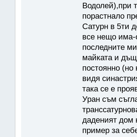
Водолей),при 
порастнало пр
Сатурн в 5ти д
все нещо има-о
последните ми
майката и дъще
постоянно (но
видя синастрия
така се е проя
Уран съм съгла
транссатурнов
даденият дом 
пример за себ