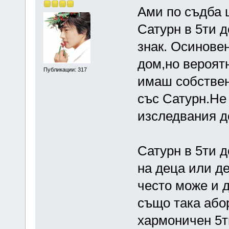
Ами по съдба 
Сатурн в 5ти д
знак. Осиновен
дом,но вероят
Публикации: 317
имаш собствен
със Сатурн.Не
изследвания д
Сатурн в 5ти д
на деца или де
често може и д
също така або
хармоничен 5т