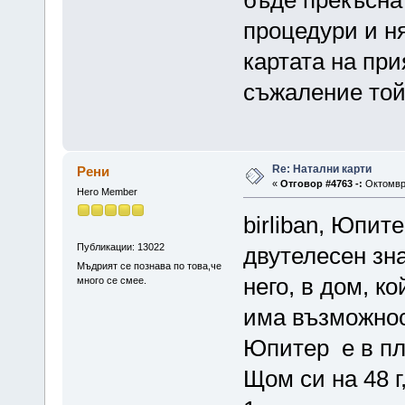
бъде прекъсна
процедури и н
картата на при
съжаление той 
Re: Натални карти
Рени
«
Отговор #4763 -:
Октомври
Hero Member
birliban, Юпит
Публикации: 13022
двутелесен зн
Мъдрият се познава по това,че
него, в дом, к
много се смее.
има възможнос
Юпитер е в пл
Щом си на 48 г