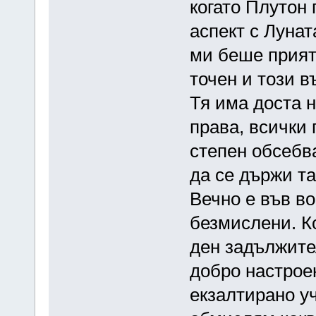
когато Плутон
аспект с Лунат
ми беше приятн
точен и този в
Тя има доста н
права, всички 
степен обсебв
да се държи т
Вечно е във во
безмислени. Ко
ден задължите
добро настрое
екзалтирано у