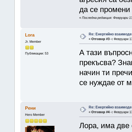
да се промени 
«
Последна редакция: Февруари 13,
Re: Енергийно взаимоде
Lora
«
Отговор #3 -:
Февруари 13,
Jr. Member
А тази въпрос
Публикации: 53
прекъсва? Знам
начин ти пречи
се нуждае от м
Re: Енергийно взаимоде
Рени
«
Отговор #4 -:
Февруари 13,
Hero Member
Лора, има две