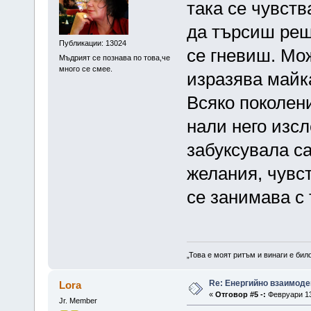
така се чувст
да търсиш реш
Публикации: 13024
се гневиш. Мо
Мъдрият се познава по това,че
много се смее.
изразява майка
Всяко поколен
нали него изсл
забуксувала с
желания, чувст
се занимава с 
„Това е моят ритъм и винаги е бил
Re: Енергийно взаимоде
Lora
«
Отговор #5 -:
Февруари 13,
Jr. Member