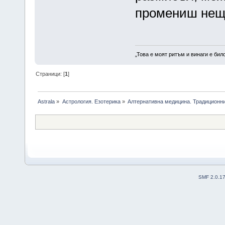
промениш нещо
„Това е моят ритъм и винаги е бил
Страници: [
1
]
Astrala
»
Астрология. Езотерика
»
Алтернативна медицина. Традиционни
SMF 2.0.1