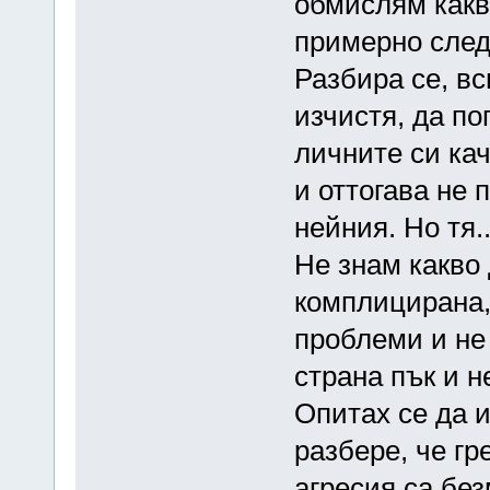
обмислям какво
примерно следв
Разбира се, вс
изчистя, да по
личните си ка
и оттогава не
нейния. Но тя..
Не знам какво 
комплицирана,
проблеми и не 
страна пък и н
Опитах се да и
разбере, че гр
агресия са бе