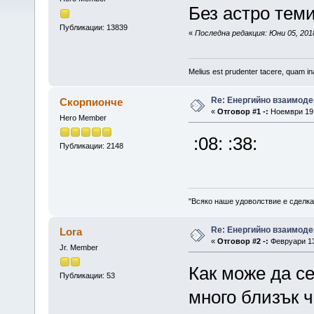
Без астро теми
Публикации: 13839
«
Последна редакция: Юни 05, 2018,
Melius est prudenter tacere, quam ina
Re: Енергийно взаимоде
Скорпионче
«
Отговор #1 -:
Ноември 19,
Hero Member
:08: :38:
Публикации: 2148
"Всяко наше удоволствие е сделка
Re: Енергийно взаимоде
Lora
«
Отговор #2 -:
Февруари 13,
Jr. Member
Как може да с
Публикации: 53
много близък 