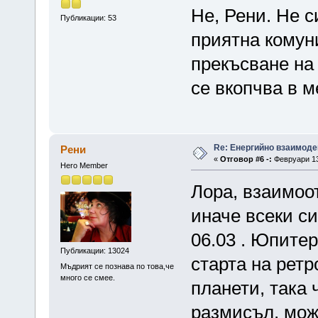
Не, Рени. Не 
Публикации: 53
приятна комун
прекъсване на
се вкопчва в м
Re: Енергийно взаимоде
Рени
«
Отговор #6 -:
Февруари 13,
Hero Member
Лора, взаимоо
иначе всеки си
06.03 . Юпитер
Публикации: 13024
старта на рет
Мъдрият се познава по това,че
много се смее.
планети, така
размисъл, може