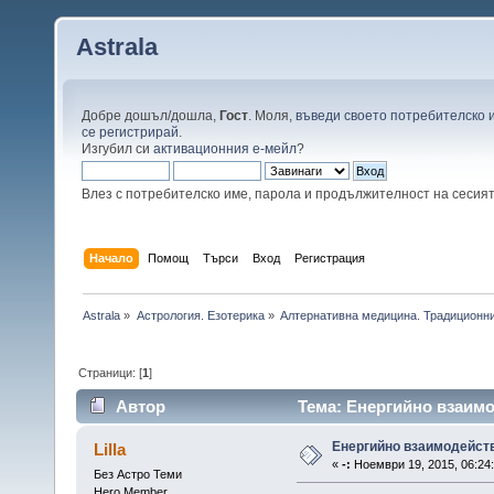
Astrala
Добре дошъл/дошла,
Гост
. Моля,
въведи своето потребителско 
се регистрирай
.
Изгубил си
активационния е-мейл
?
Влез с потребителско име, парола и продължителност на сесия
Начало
Помощ
Търси
Вход
Регистрация
Astrala
»
Астрология. Езотерика
»
Алтернативна медицина. Традиционни
Страници: [
1
]
Автор
Тема: Енергийно взаимо
Енергийно взаимодейст
Lilla
«
-:
Ноември 19, 2015, 06:24
Без Астро Теми
Hero Member