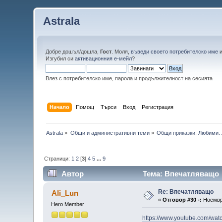
Astrala
Добре дошъл/дошла,
Гост
. Моля,
въведи своето потребителско име
Изгубил си
активационния е-мейл
?
Влез с потребителско име, парола и продължителност на сесията
Начало
Помощ
Търси
Вход
Регистрация
Astrala
»
Общи и административни теми
»
Общи приказки. Любими. 
Страници:
1
2
[
3
]
4
5
...
9
Автор
Тема: Впечатляващо 
Re: Впечатляващо
Ali_Lun
«
Отговор #30 -:
Ноември
Hero Member
https://www.youtube.com/wa