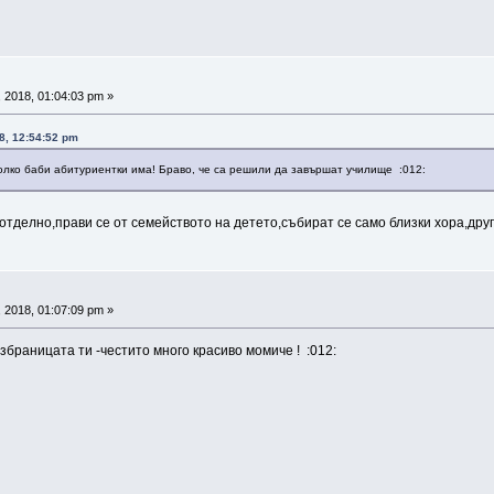
 2018, 01:04:03 pm »
8, 12:54:52 pm
колко баби абитуриентки има! Браво, че са решили да завършат училище :012:
отделно,прави се от семейството на детето,събират се само близки хора,дру
 2018, 01:07:09 pm »
избраницата ти -честито много красиво момиче ! :012: