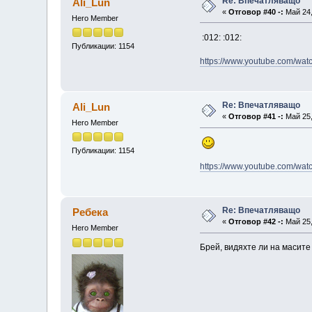
Re: Впечатляващо
Ali_Lun
«
Отговор #40 -:
Май 24,
Hero Member
:012: :012:
Публикации: 1154
https://www.youtube.com/w
Re: Впечатляващо
Ali_Lun
«
Отговор #41 -:
Май 25,
Hero Member
Публикации: 1154
https://www.youtube.com/w
Re: Впечатляващо
Ребека
«
Отговор #42 -:
Май 25,
Hero Member
Брей, видяхте ли на масите