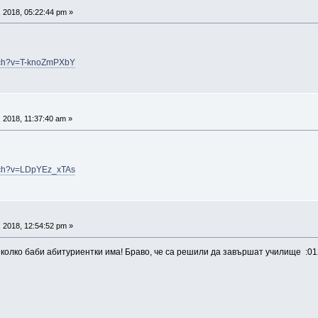
 2018, 05:22:44 pm »
atch?v=T-knoZmPXbY
 2018, 11:37:40 am »
atch?v=LDpYEz_xTAs
 2018, 12:54:52 pm »
 колко баби абитуриентки има! Браво, че са решили да завършат училище :01