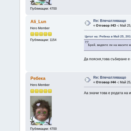
Публикации: 4700
Re: Впечатляващо
Ali_Lun
«
Отговор #43 -:
Май 25,
Hero Member
Цитат на: Ребека в Май 25, 201
Публикации: 1154
Брей, видяхте ли на масите 
Да поясня,това събиране е 
Re: Впечатляващо
Ребека
«
Отговор #44 -:
Май 25,
Hero Member
Аа значи това е родата на 
Публикации: 4700