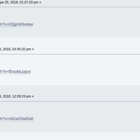
и 25, 2018, 01:07:20 pm »
atch?v=0ZgjmE6xdaw
, 2018, 03:45:32 pm »
tch?v=fDuufqLpgus
, 2018, 12:09:23 pm »
atch?v=vN2aGSwf2a0