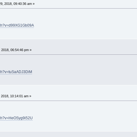
9, 2018, 09:40:36 am »
atch?v=d99XG1Gb09A
 2018, 06:54:46 pm »
tch?v=tuSaADJ3DiM
 2018, 10:14:01 am »
atch?v=HeOSyg9i52U