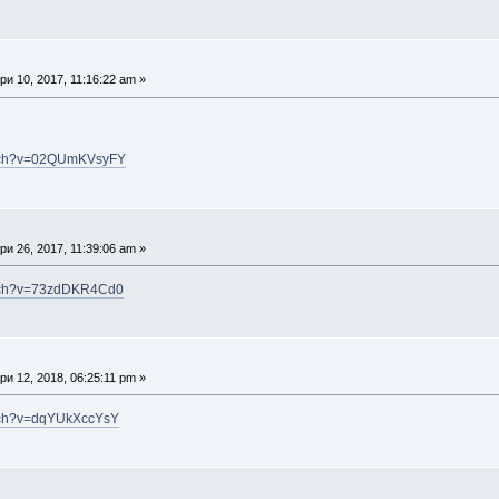
и 10, 2017, 11:16:22 am »
atch?v=02QUmKVsyFY
и 26, 2017, 11:39:06 am »
atch?v=73zdDKR4Cd0
и 12, 2018, 06:25:11 pm »
atch?v=dqYUkXccYsY