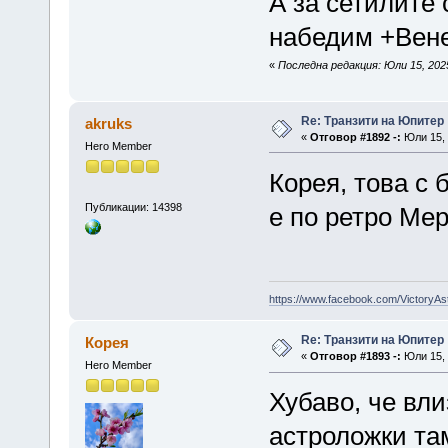
А за сетилите
набедим +Вене
«
Последна редакция: Юли 15, 202
Re: Транзити на Юпитер
akruks
«
Отговор #1892 -:
Юли 15, 
Hero Member
Корея, това с
Публикации: 14398
е по ретро Мер
https://www.facebook.com/VictoryAs
Re: Транзити на Юпитер
Корея
«
Отговор #1893 -:
Юли 15, 
Hero Member
Хубаво, че вли
астроложки та