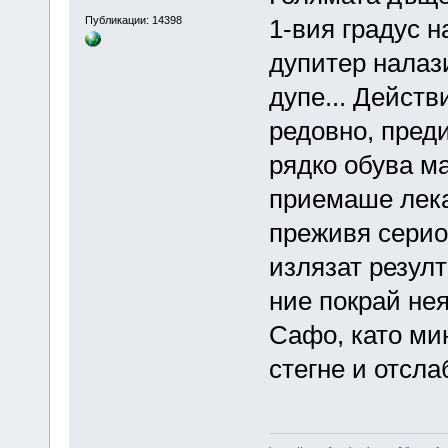
Публикации: 14398
1-вия градус н
дупитер налази
дупе... Действ
редовно, преди
рядко обува м
приемаше лека
преживя серио
излязат резулт
ние покрай нея
Сафо, като ми
стегне и отсл