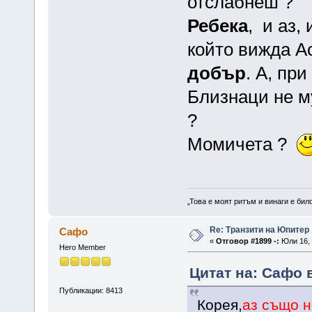
отслабнеш ?
Ребека
, и аз,
който вижда Ас
добър
. А, пр
Близнаци не му
?
Момичета ?
„Това е моят ритъм и винаги е бил
Re: Транзити на Юпитер
Сафо
«
Отговор #1899 -:
Юли 16, 
Hero Member
Цитат на: Сафо в
Публикации: 8413
Корея,
аз също н