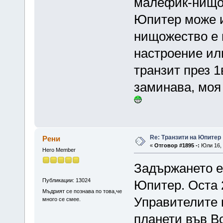
малефик-нищо 
Юпитер може и
нищожество е 
настроение ил
транзит през 1
заминава, моя
Re: Транзити на Юпитер
Рени
«
Отговор #1895 -:
Юли 16, 
Hero Member
Задържането е
Публикации: 13024
Юпитер. Оста 
Мъдрият се познава по това,че
Управителите 
много се смее.
планети във В