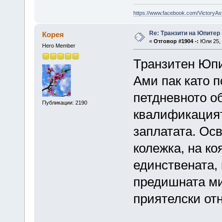
https://www.facebook.com/VictoryAs
Re: Транзити на Юпитер
Корея
«
Отговор #1904 -:
Юли 25, 
Hero Member
Транзитен Юпит
Ами пак като п
петдневното о
Публикации: 2190
квалификацият
заплатата. Осв
колежка, на ко
единствената, 
предишната ми
приятелски от