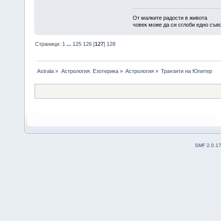
От малките радости в живота
човек може да си сглоби едно съв
Страници:
1
...
125
126
[
127
]
128
Astrala
»
Астрология. Езотерика
»
Астрология
»
Транзити на Юпитер
SMF 2.0.1