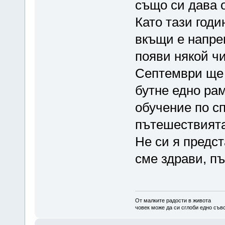
също си дава 
Като тази годи
вкъщи е напрег
появи някой чи
Септември ще 
бутне едно ра
обучение по с
пътешествията
Не си я предст
сме здрави, пъ
От малките радости в живота
човек може да си сглоби едно съв