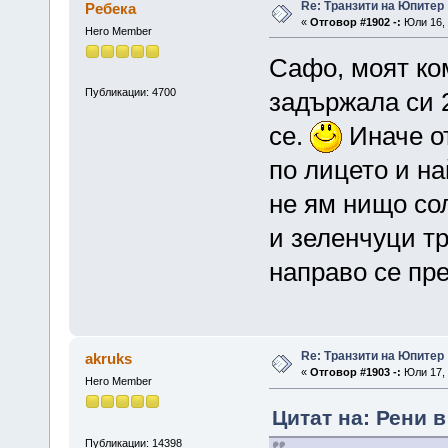
Re: Транзити на Юпитер
Ребека
«
Отговор #1902 -:
Юли 16, 
Hero Member
Сафо, моят ко
Публикации: 4700
задържала си 2
се.
Иначе от
по лицето и на
не ям нищо сол
и зеленчуци тр
направо се пр
Re: Транзити на Юпитер
akruks
«
Отговор #1903 -:
Юли 17, 
Hero Member
Цитат на: Рени в
Публикации: 14398