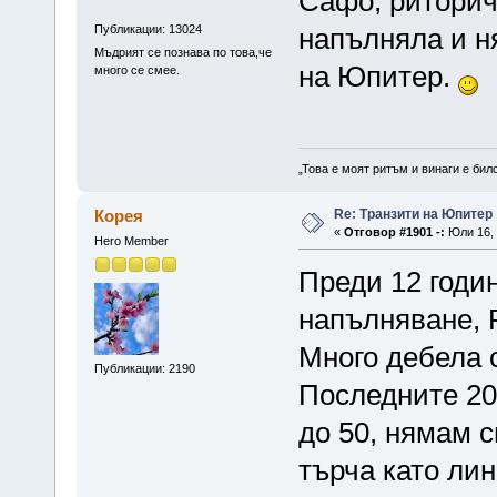
Сафо, риториче
Публикации: 13024
напълняла и н
Мъдрият се познава по това,че
на Юпитер.
много се смее.
„Това е моят ритъм и винаги е бил
Re: Транзити на Юпитер
Корея
«
Отговор #1901 -:
Юли 16, 
Hero Member
Преди 12 годин
напълняване, 
Много дебела с
Публикации: 2190
Последните 20 
до 50, нямам с
търча като лин