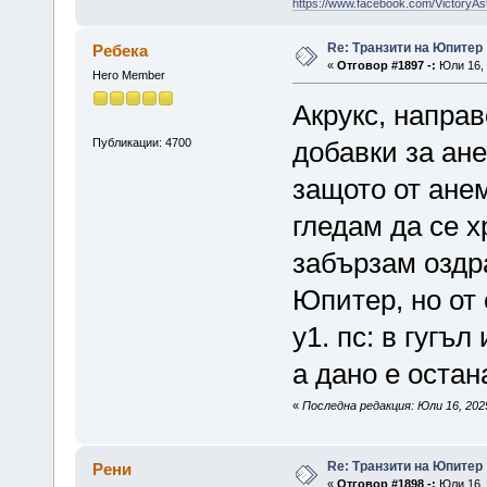
https://www.facebook.com/VictoryAs
Re: Транзити на Юпитер
Ребека
«
Отговор #1897 -:
Юли 16, 
Hero Member
Акрукс, направ
Публикации: 4700
добавки за ане
защото от анем
гледам да се х
забързам оздр
Юпитер, но от 
у1. пс: в гугъ
а дано е остан
«
Последна редакция: Юли 16, 202
Re: Транзити на Юпитер
Рени
«
Отговор #1898 -:
Юли 16, 