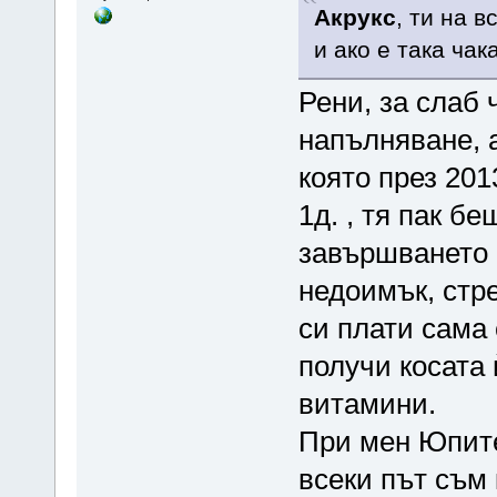
Акрукс
, ти на 
и ако е така чак
Рени, за слаб ч
напълняване, 
която през 201
1д. , тя пак б
завършването 
недоимък, стре
си плати сама 
получи косата 
витамини.
При мен Юпите
всеки път съм 