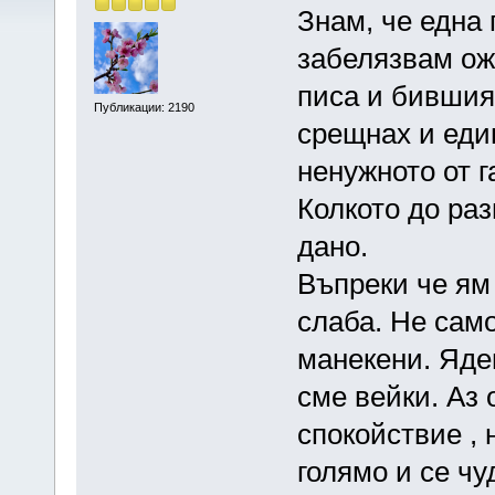
Знам, че една 
забелязвам ож
писа и бившия
Публикации: 2190
срещнах и еди
ненужното от г
Колкото до раз
дано.
Въпреки че ям 
слаба. Не само
манекени. Ядем
сме вейки. Аз 
спокойствие , 
голямо и се чу