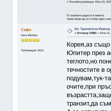
«
Последна редакция: Юли 15, 2025
От малките радости в живота
човек може да си сглоби едно съв
Re: Транзити на Юпитер
Сафо
«
Отговор #1891 -:
Юли 15, 
Hero Member
Корея,аз също
Публикации: 8413
Юпитер през а
теглото,но пон
течностите в о
подувам,тук-т
очите,при пръст
възрастта,защ
транзит,да съ