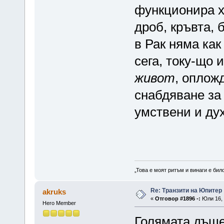
функционира х
дроб, кръвта,
в Рак няма как
сега, току-що 
живот
, оплож
снабдяване за
умствени и дух
„Това е моят ритъм и винаги е бил
Re: Транзити на Юпитер
akruks
«
Отговор #1896 -:
Юли 16, 
Hero Member
Голямата дъще