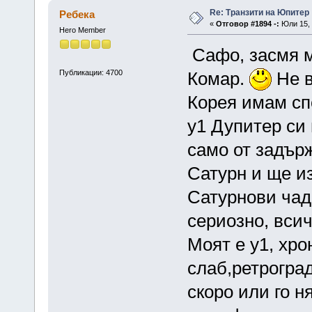
Re: Транзити на Юпитер
Ребека
«
Отговор #1894 -:
Юли 15, 
Hero Member
Сафо, засмя ме
Публикации: 4700
Комар.
Не в
Корея имам сп
у1 Дупитер си
само от задърж
Сатурн и ще и
Сатурнови чад
сериозно, всич
Моят е у1, хро
слаб,ретроград
скоро или го н