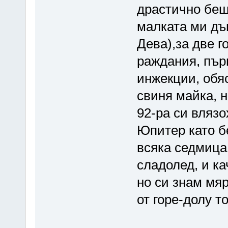
драстично беше
малката ми дъ
Дева),за две г
раждания, пър
инжекции, обяс
свиня майка, н
92-ра си вляз
Юпитер като б
всяка седмица
сладолед, и ка
но си знам мяр
от горе-долу то