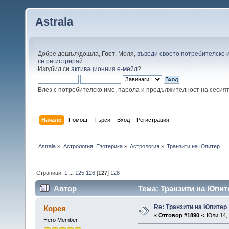
Astrala
Добре дошъл/дошла,
Гост
. Моля,
въведи своето потребителско 
се регистрирай
.
Изгубил си
активационния е-мейл
?
Влез с потребителско име, парола и продължителност на сесия
Начало
Помощ
Търси
Вход
Регистрация
Astrala
»
Астрология. Езотерика
»
Астрология
»
Транзити на Юпитер
Страници:
1
...
125
126
[
127
]
128
Автор
Тема: Транзити на Юпит
Re: Транзити на Юпитер
Корея
«
Отговор #1890 -:
Юли 14, 
Hero Member