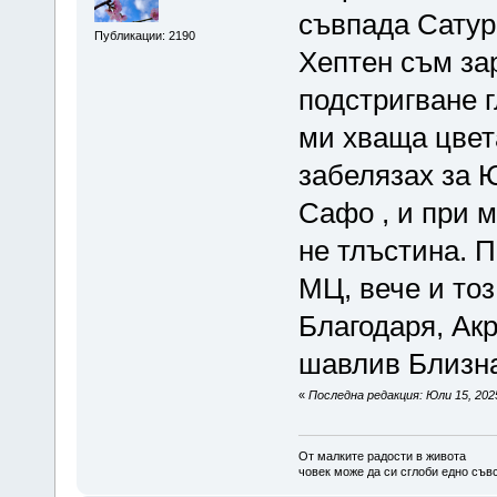
съвпада Сатур
Публикации: 2190
Хептен съм зар
подстригване г
ми хваща цвета
забелязах за 
Сафо , и при 
не тлъстина. 
МЦ, вече и тоз
Благодаря, Акр
шавлив Близн
«
Последна редакция: Юли 15, 2025
От малките радости в живота
човек може да си сглоби едно съв