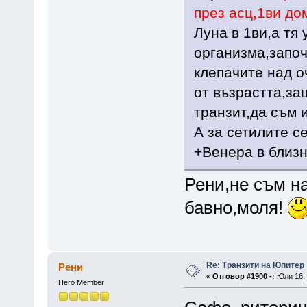
през асц,1ви до
Луна в 1ви,а тя
организма,започ
клепачите над оч
от възрастта,з
транзит,да съм 
А за сетилите с
+Венера в близн
Рени,не съм н
бавно,моля!
Re: Транзити на Юпитер
Рени
«
Отговор #1900 -:
Юли 16, 
Hero Member