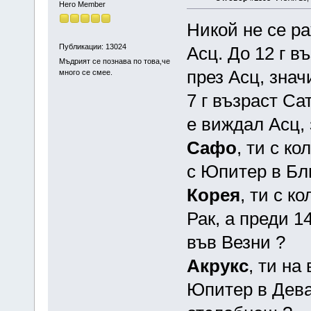
Hero Member
Никой не се ра
Публикации: 13024
Асц. До 12 г в
Мъдрият се познава по това,че
през Асц, знач
много се смее.
7 г възраст Са
е виждал Асц,
Сафо
, ти с к
с Юпитер в Бли
Корея
, ти с к
Рак, а преди 1
във Везни ?
Акрукс
, ти на
Юпитер в Дева 