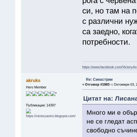
рога с червена
си, но там на 
с различни нуж
са заедно, ког
потребности.
https://www.facebook.com/VictoryAs
Re: Синастрии
akruks
«
Отговор #1983 -:
Октомври 03, 2
Hero Member
Цитат на: Лисана
Публикации: 14397
Много ми е обър
не се гледат асп
свободно съчин