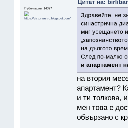
Цитат на: birlib
Публикации: 14397
Здравейте, не з
синастрична диа
миг усещането и
„запознанството
на дългото време
След по-малко о
и апартамент 
на втория месе
апартамент? Ка
и ти толкова, 
мен това е дос
обвързано с кр