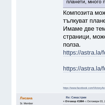
планети, много п
Композита може
тълкуват плане
Имаме две тем
страници, може
полза.
https://astra.l
https://astra.l
https://www.facebook.com/VictoryAs
Re: Синастрии
Лисана
«
Отговор #1984 -:
Октомври 03, 2
Sr. Member