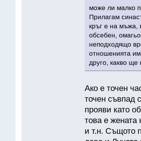
може ли малко 
Прилагам синас
кръг е на мъжа,
обсебен, омагьо
неподходящо вр
отношенията им,
друго, какво ще
Ако е точен ча
точен съвпад с
прояви като об
това е жената 
и т.н. Същото 