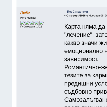
Re: Синастрии
Люба
«
Отговор #1986 -:
Ноември 06, 20
Hero Member
Карта няма да 
Публикации: 1421
"лечение", зат
какво значи жи
емоционално н
зависимост.
Романтично-же
тезите за карм
предишни усло
съдбовно прив
Самозалъгване,