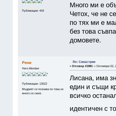
Много ми е об
Публикации: 443
Четох, че не с
по тях ми е ма
без това съвпа
домовете.
Re: Синастрии
Рени
«
Отговор #1981 -:
Октомври 02, 2
Hero Member
Лисана, има зн
Публикации: 13022
един и същи к
Мъдрият се познава по това,че
много се смее.
всичко останал
идентичен с т