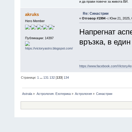
и да прави повече за живота ВИ.
Re: Синастрии
akruks
«
Отговор #1994 -:
Юни 21, 2025, 
Hero Member
Напрегнат аспе
Публикации: 14397
връзка, в еди
https://www.facebook.com/VictoryAs
Страници:
1
...
131
132
[
133
]
134
Astrala
»
Астрология. Езотерика
»
Астрология
»
Синастрии