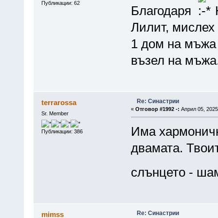
Публикации: 62
Благодаря
Лилит, мислех 
1 дом на мъжа
възел на мъжа
Re: Синастрии
terrarossa
«
Отговор #1992 -:
Април 05, 2025
Sr. Member
Има хармоничн
Публикации: 386
двамата. Твои
слънцето - ша
Re: Синастрии
mimss