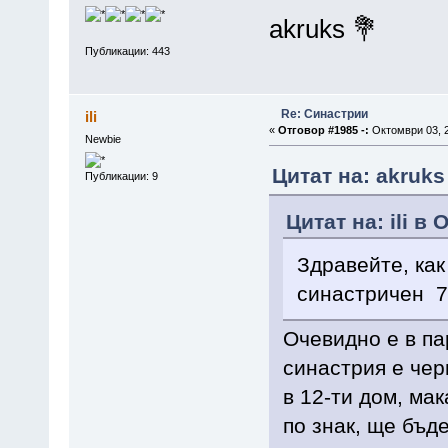
akruks 💐
Публикации: 443
Re: Синастрии
ili
«
Отговор #1985 -:
Октомври 03, 2
Newbie
Цитат на: akruks
Публикации: 9
Цитат на: ili в
Здравейте, как
синастричен 7 
Очевидно е в па
синастрия е чер
в 12-ти дом, ма
по знак, ще бъд