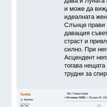
дава и Луната
и може да вижд
идеалната жен
Слънце прави 
даващия съвет
страст и привл
силно. При не
Асцендент него
тогава нещата
трудни за спир
Re: Синастрии
Svetla
«
Отговор #1991 -:
Януари 04, 202
Jr. Member