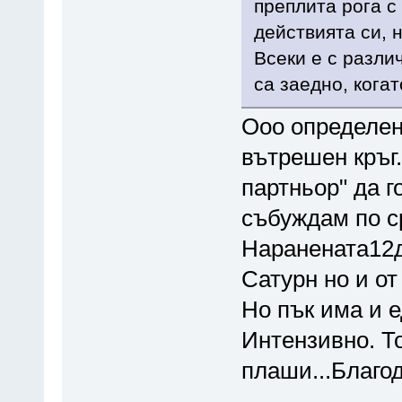
преплита рога с
действията си, 
Всеки е с разли
са заедно, кога
Ооо определен
вътрешен кръг
партньор" да г
събуждам по с
Наранената12д
Сатурн но и от
Но пък има и 
Интензивно. Т
плаши...Благод