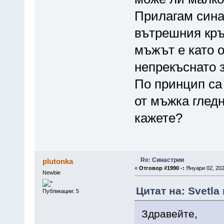
Прилагам сина
вътрешния кръ
мъжът е като о
непрекъснато 
По принцип са
от мъжка гледн
кажете?
Re: Синастрии
plutonka
«
Отговор #1990 -:
Януари 02, 202
Newbie
Цитат на: Svetla
Публикации: 5
Здравейте,