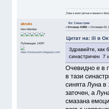
„Това е моят ритъм и винаги е бил
Re: Синастрии
akruks
«
Отговор #1982 -:
Октомври 03, 2
Hero Member
Цитат на: ili в 
Публикации: 14397
Здравейте, как 
синастричен 7 и
Очевидно е в 
в тази синастр
синята Луна в 
заточен, а Лун
смазана емоци