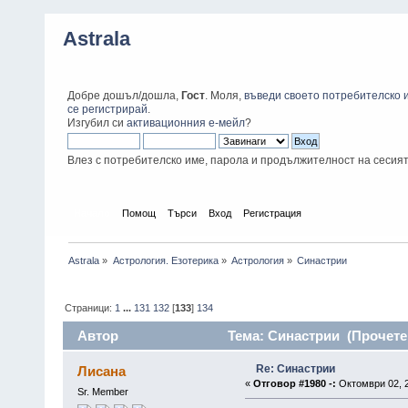
Astrala
Добре дошъл/дошла,
Гост
. Моля,
въведи своето потребителско 
се регистрирай
.
Изгубил си
активационния е-мейл
?
Влез с потребителско име, парола и продължителност на сесия
Начало
Помощ
Търси
Вход
Регистрация
Astrala
»
Астрология. Езотерика
»
Астрология
»
Синастрии
Страници:
1
...
131
132
[
133
]
134
Автор
Тема: Синастрии (Прочетен
Re: Синастрии
Лисана
«
Отговор #1980 -:
Октомври 02, 2
Sr. Member