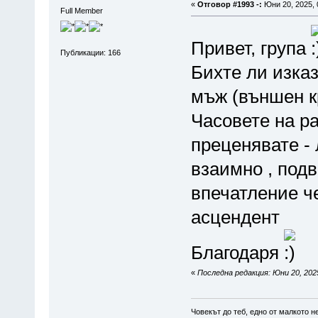
«
Отговор #1993 -:
Юни 20, 2025, 
Full Member
Привет, група
Публикации: 166
Бихте ли изка
мъж (външен кр
Часовете на ра
преценявате - 
взаимно , под
впечатление ч
асцендент
Благодаря
«
Последна редакция: Юни 20, 202
Човекът до теб, едно от малкото 