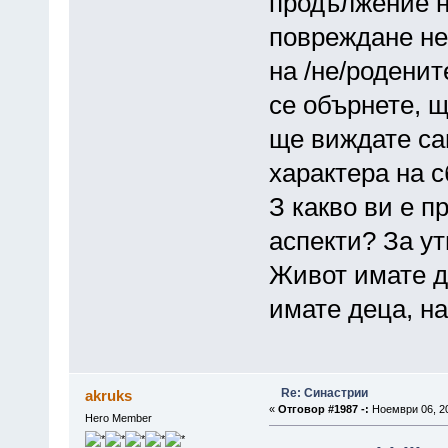
продължение н
повреждане не
на /не/роденит
се обърнете, 
ще виждате са
характера на с
З какво ви е 
аспекти? За у
Живот имате д
имате деца, на
Re: Синастрии
akruks
«
Отговор #1987 -:
Ноември 06, 20
Hero Member