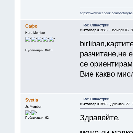
https://www.facebook.com/VictoryAs
Re: Синастрии
Сафо
«
Отговор #1988 -:
Ноември 06, 20
Hero Member
birliban,картит
Публикации: 8413
разчитане,не е
се ориентирам
Вие какво мис
Re: Синастрии
Svetla
«
Отговор #1989 -:
Декември 27, 2
Jr. Member
Здравейте,
Публикации: 62
може ли малк