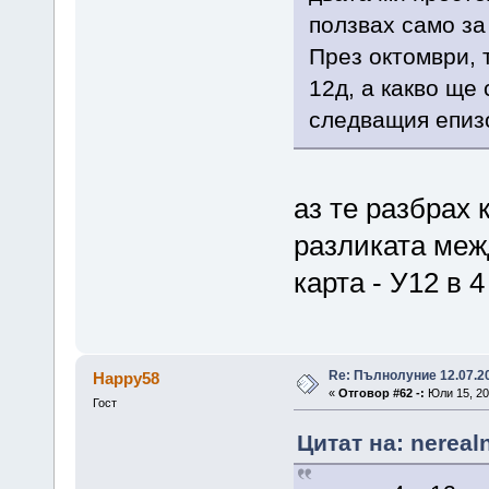
ползвах само за
През октомври, 
12д, а какво ще 
следващия епизод
аз те разбрах 
разликата меж
карта - У12 в 4
Re: Пълнолуние 12.07.2
Happy58
«
Отговор #62 -:
Юли 15, 201
Гост
Цитат на: nereal