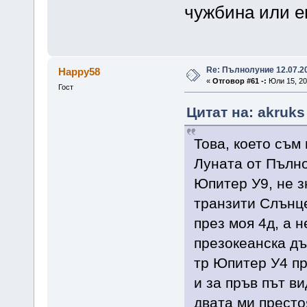
чужбина или е
Re: Пълнолуние 12.07.2
Happy58
«
Отговор #61 -:
Юли 15, 201
Гост
Цитат на: akruks
Това, което съм
Луната от Пълно
Юпитер У9, не з
транзити Слънц
през моя 4д, а 
презокеанска дъ
тр Юпитер У4 п
и за пръв път ви
двата ми престо