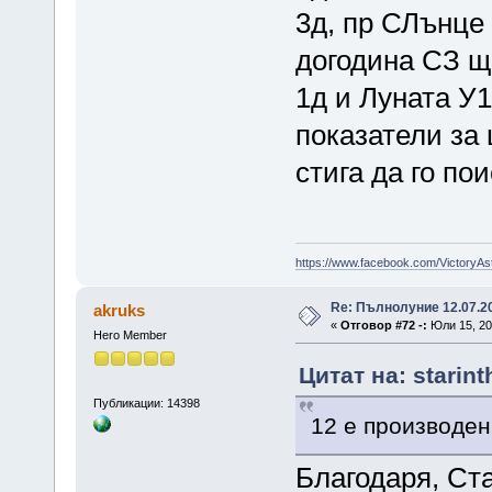
3д, пр СЛънце 
догодина СЗ щ
1д и Луната У1
показатели за
стига да го по
https://www.facebook.com/VictoryAs
Re: Пълнолуние 12.07.2
akruks
«
Отговор #72 -:
Юли 15, 20
Hero Member
Цитат на: starin
Публикации: 14398
12 e производен 
Благодаря, Ст