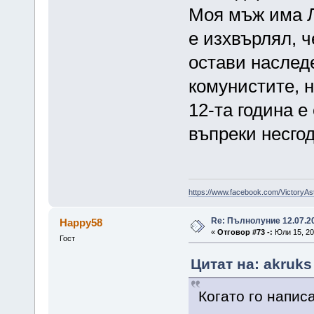
Моя мъж има Л
е изхвърлял, ч
остави наслед
комунистите, н
12-та година е
въпреки несго
https://www.facebook.com/VictoryAs
Re: Пълнолуние 12.07.2
Happy58
«
Отговор #73 -:
Юли 15, 20
Гост
Цитат на: akruks
Когато го напис