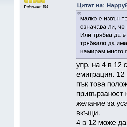
Цитат на: Happy5
Публикации: 592
малко е извън те
означава ли, че
Или трябва да е
трябвало да има
намирам много п
упр. на 4 в 12
емиграция. 12 
пък това поло
привързаност 
желание за ус
вкъщи.
4 в 12 може да