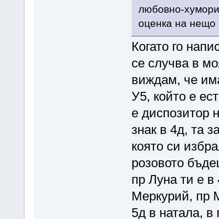
любовно-хуморис
оценка на нещо 
Когато го напи
се случва в мо
виждам, че им
У5, който е ес
е диспозитор н
знак в 4д, та 
която си избра
розовото бъдещ
пр Луна ти е в
Меркурий, пр 
5д в натала, в