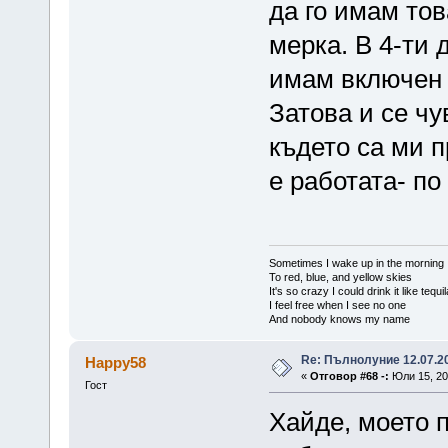
да го имам тов
мерка. В 4-ти 
имам включен з
Затова и се ч
където са ми п
е работата- по
Sometimes I wake up in the morning
To red, blue, and yellow skies
It's so crazy I could drink it like tequi
I feel free when I see no one
And nobody knows my name
Re: Пълнолуние 12.07.2
Happy58
«
Отговор #68 -:
Юли 15, 20
Гост
Хайде, моето 