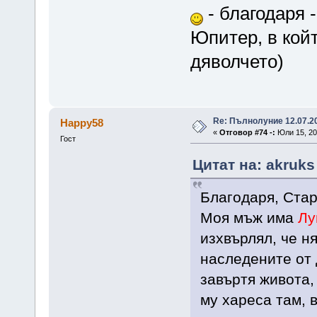
- благодаря -
Юпитер, в кой
дяволчето)
Re: Пълнолуние 12.07.2
Happy58
«
Отговор #74 -:
Юли 15, 20
Гост
Цитат на: akruks
Благодаря, Стар
Моя мъж има
Лу
изхвърлял, че н
наследените от 
завъртя живота, 
му хареса там, 