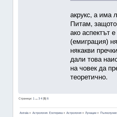
акрукс, а има
Питам, защото
ако аспектът е
(емиграция) н
някакви пречки
дали това наис
на човек да пр
теоретично.
Страници:
1
...
3
4
[
5
]
6
Astrala
»
Астрология. Езотерика
»
Астрология
»
Лунации
»
Пълнолуние 