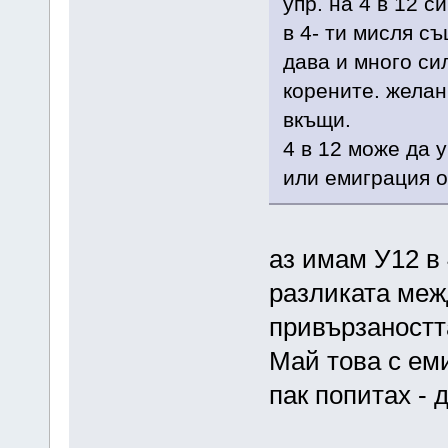
упр. на 4 в 12 с
в 4- ти мисля с
дава и много си
корените. желан
вкъщи.
4 в 12 може да 
или емиграция о
аз имам У12 в 
разликата меж
привързаността
Май това с ем
пак попитах - 