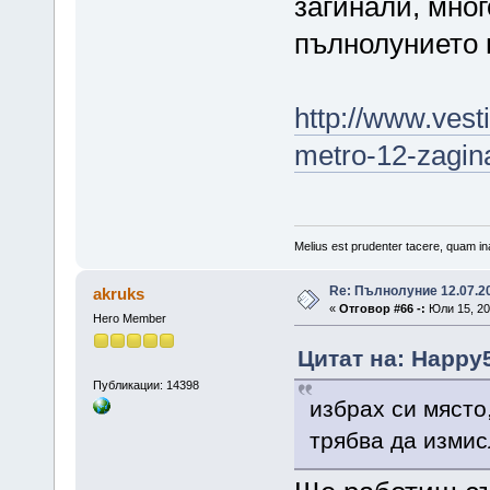
загинали, мно
пълнолунието в
http://www.vest
metro-12-zagina
Melius est prudenter tacere, quam ina
Re: Пълнолуние 12.07.2
akruks
«
Отговор #66 -:
Юли 15, 20
Hero Member
Цитат на: Happy5
Публикации: 14398
избрах си място
трябва да измис