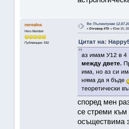
Re: Пълнолуние 12.07.2
nerealna
«
Отговор #70 -:
Юли 15, 20
Hero Member
Цитат на: Happy5
Публикации: 592
аз имам У12 в 4
между двете.
Пр
има, но аз си и
няма да я бъде
теоретически въ
според мен раз
се стреми към 
осъществима за