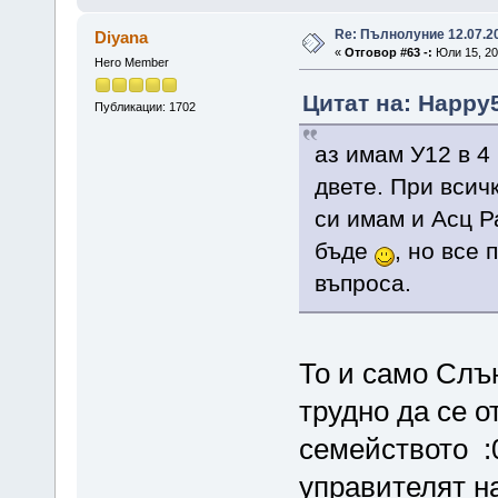
Re: Пълнолуние 12.07.2
Diyana
«
Отговор #63 -:
Юли 15, 201
Hero Member
Цитат на: Happy5
Публикации: 1702
аз имам У12 в 4
двете. При всич
си имам и Асц Р
бъде
, но все 
въпроса.
То и само Слън
трудно да се 
семейството :0
управителят на