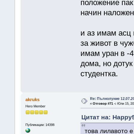
положение пак 
начин наложен
и аз имам асц 
за живот в чуж
имам уран в -4
дома, но дотук
студентка.
Re: Пълнолуние 12.07.2
akruks
«
Отговор #71 -:
Юли 15, 20
Hero Member
Цитат на: Happy5
Публикации: 14398
това лилавото е