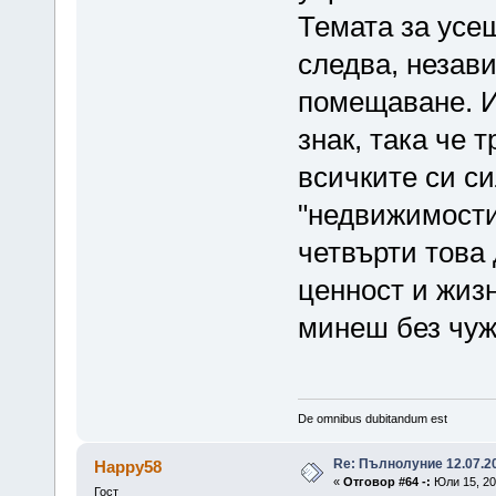
Темата за усещ
следва, незави
помещаване. И
знак, така че 
всичките си с
"недвижимости
четвърти това
ценност и жиз
минеш без чужб
De omnibus dubitandum est
Re: Пълнолуние 12.07.2
Happy58
«
Отговор #64 -:
Юли 15, 20
Гост