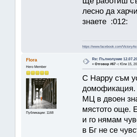
Ще работиш с
лесно да харчи
знаете :012:
https://www.facebook.com/VictoryAs
Re: Пълнолуние 12.07.2
Flora
«
Отговор #67 -:
Юли 15, 20
Hero Member
С Happy съм у
домофикация. 
МЦ в двоен зн
мястото още. 
Публикации: 1168
и го нямам чув
в Бг не се чув