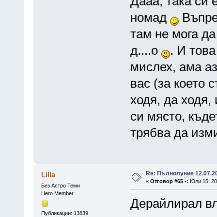
Дааа, така си 
номад
Въпрек
там не мога да
д....о
. И тов
мислех, ама аз
вас (за което 
ходя, да ходя, 
си място, къд
трябва да изм
Re: Пълнолуние 12.07.2
Lilla
«
Отговор #65 -:
Юли 15, 20
Без Астро Теми
Hero Member
Дерайлирал вл
Публикации: 13839