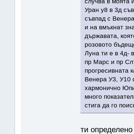
случва в моята 
Уран у8 в 3д съв
съвпад с Венера
и на вмъкнат зн
държавата, коят
розовото бъдеще
Луна ти е в 4д-
пр Марс и пр Сл
прогресивната к
Венера У3, У10 
хармонично Юпит
много показател
стига да го поис
ти определено