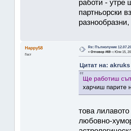
работи - утре
партньорски 
разнообразни,
Re: Пълнолуние 12.07.2
Happy58
«
Отговор #69 -:
Юли 15, 201
Гост
Цитат на: akruks
Ще работиш съп
харчиш парите н
това лилавото 
любовно-хумор
астрологическ