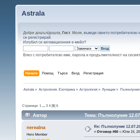
Astrala
Добре дошъл/дошла,
Гост
. Моля,
въведи своето потребителско 
се регистрирай
.
Изгубил си
активационния е-мейл
?
Влез с потребителско име, парола и продължителност на сесия
Начало
Помощ
Търси
Вход
Регистрация
Astrala
»
Астрология. Езотерика
»
Астрология
»
Лунации
»
Пълнолуние 
Страници:
1
...
3
4
[
5
]
6
Автор
Тема: Пълнолуние 12.07
Re: Пълнолуние 12.07.2
nerealna
«
Отговор #60 -:
Юли 15, 201
Hero Member