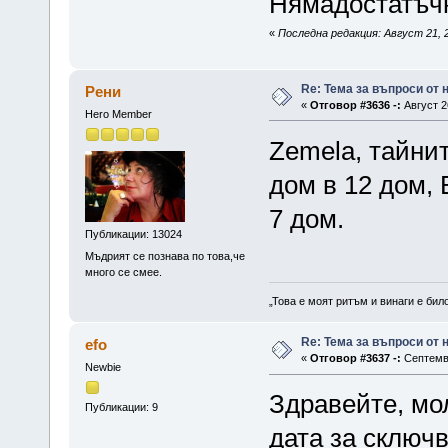
Нямадостатъчн
«
Последна редакция: Август 21, 2
Re: Тема за въпроси от
Рени
«
Отговор #3636 -:
Август 2
Hero Member
Zemela, тайнит
дом в 12 дом, 
7 дом.
Публикации: 13024
Мъдрият се познава по това,че
много се смее.
„Това е моят ритъм и винаги е бил
Re: Тема за въпроси от
efo
«
Отговор #3637 -:
Септемвр
Newbie
Здравейте, мо
Публикации: 9
дата за сключв