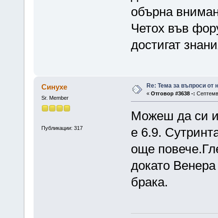
обърна вниман
Четох във фору
достигат знани
Re: Тема за въпроси от
Синухе
«
Отговор #3638 -:
Септемвр
Sr. Member
Можеш да си и
Публикации: 317
е 6.9. Сутринт
още повече.Гл
докато Венера 
брака.