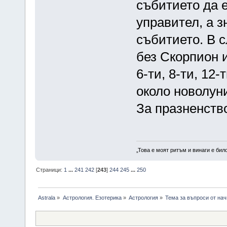
събитието да е
управител, а з
събитието. В с
без Скорпион и
6-ти, 8-ти, 12
около новолун
За празненств
„Това е моят ритъм и винаги е бил
Страници:
1
...
241
242
[
243
]
244
245
...
250
Astrala
»
Астрология. Езотерика
»
Астрология
»
Тема за въпроси от на