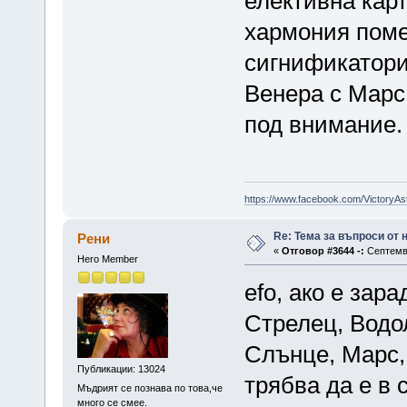
елективна карт
хармония поме
сигнификатори
Венера с Марс
под внимание.
https://www.facebook.com/VictoryAs
Re: Тема за въпроси от
Рени
«
Отговор #3644 -:
Септемвр
Hero Member
efo, ако е зар
Стрелец, Водол
Слънце, Марс,
Публикации: 13024
трябва да е в 
Мъдрият се познава по това,че
много се смее.