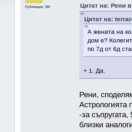
Цитат на: Рени в
Публикации: 386
Цитат на: terra
А жената на ко
дом е? Колегит
по 7д от 6д ст
+ 1. Да.
Рени, споделям
Астрологията 
-за съпругата,
близки аналоги