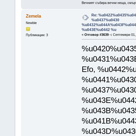
Вечният събира вечни неща, смърт
Re: %u0422%u0435%u0
Zemela
%u0437%u0430
Newbie
%u0432%u044A%u043F%u044
%u043E%u0442 %u
«
Отговор #3639 -:
Септември 01, 
Публикации: 3
%u0420%u043
%u0431%u043
Efo, %u0442%
%u0441%u043
%u0437%u043
%u043E%u044
%u043B%u043
%u041B%u044
%u043D%u043