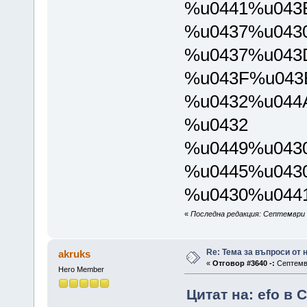
%u0441%u043
%u0437%u043
%u0437%u043
%u043F%u043
%u0432%u044
%u0432
%u0449%u043
%u0445%u043
%u0430%u044
«
Последна редакция: Септември 0
Re: Тема за въпроси от
akruks
«
Отговор #3640 -:
Септемвр
Hero Member
Цитат на: efo в 