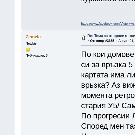
https://www.facebook.com/VictoryAs
Re: Тема за въпроси от н
Zemela
«
Отговор #3635 -:
Август 21, 
Newbie
По кои домове
Публикации: 3
си за връзка 5
картата има ли
врьзка? Аз ви
момента ретро
стария У5/ Са
По прогресии 
Според мен та