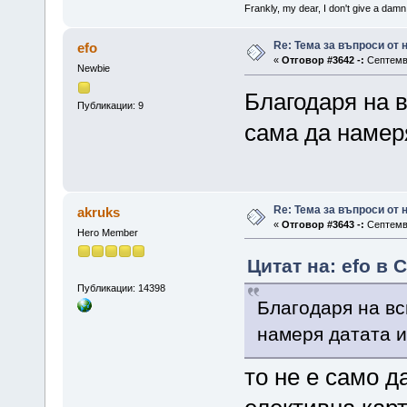
Frankly, my dear, I don't give a damn
Re: Тема за въпроси от
efo
«
Отговор #3642 -:
Септемвр
Newbie
Благодаря на 
Публикации: 9
сама да намеря
Re: Тема за въпроси от
akruks
«
Отговор #3643 -:
Септемвр
Hero Member
Цитат на: efo в 
Публикации: 14398
Благодаря на вс
намеря датата и
то не е само д