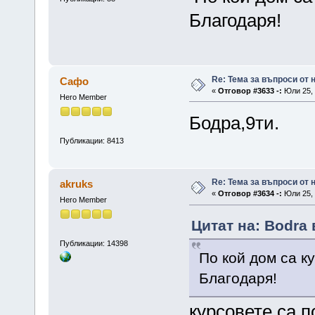
Благодаря!
Re: Тема за въпроси от
Сафо
«
Отговор #3633 -:
Юли 25, 
Hero Member
Бодра,9ти.
Публикации: 8413
Re: Тема за въпроси от
akruks
«
Отговор #3634 -:
Юли 25, 
Hero Member
Цитат на: Bodra 
Публикации: 14398
По кой дом са к
Благодаря!
курсовете са п