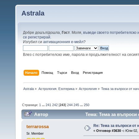
Astrala
Добре дошъл/дошла,
Гост
. Моля,
въведи своето потребителско 
се регистрирай
.
Изгубил си
активационния е-мейл
?
Влез с потребителско име, парола и продължителност на сесия
Начало
Помощ
Търси
Вход
Регистрация
Astrala
»
Астрология. Езотерика
»
Астрология
»
Тема за въпроси от на
Страници:
1
...
241
242
[
243
]
244
245
...
250
Автор
Тема: Тема за въпроси 
Re: Тема за въпроси от
terrarossa
«
Отговор #3630 -:
Юли 02, 
Sr. Member