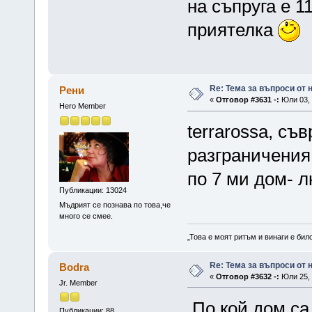
на съпруга е 11
приятелка
Re: Тема за въпроси от
Рени
«
Отговор #3631 -:
Юли 03, 
Hero Member
terrarossa, съ
разграничения
по 7 ми дом- л
Публикации: 13024
Мъдрият се познава по това,че
много се смее.
„Това е моят ритъм и винаги е бил
Re: Тема за въпроси от
Bodra
«
Отговор #3632 -:
Юли 25, 
Jr. Member
По кой дом са
Публикации: 88