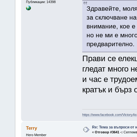
Публикации: 14398
Здравейте, моля
за сключване на
внимание, кое е
но не ми е мног
предварително.
Прави се елекц
гледат много 
и час е трудое
кратък и бърз 
https://www.facebook.com/VictoryAs
Re: Тема за въпроси от
Terry
«
Отговор #3641 -:
Септемвр
Hero Member