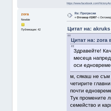
https://www.facebook.com/VictoryAs
Re: Прогресии
zora
«
Отговор #1007 -:
Октомври
Newbie
Цитат на: akruks
Публикации: 42
Цитат на: zora 
Здравейте! Кач
месеца напред.
оси едновреме
м, сякаш не съ
четирите главни
почти едновреме
Тук промените л
семейство и кар