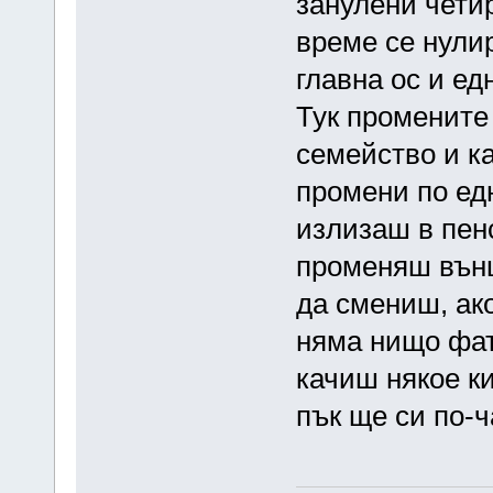
занулени чети
време се нули
главна ос и ед
Тук промените
семейство и к
промени по ед
излизаш в пен
променяш външ
да смениш, ако
няма нищо фат
качиш някое к
пък ще си по-