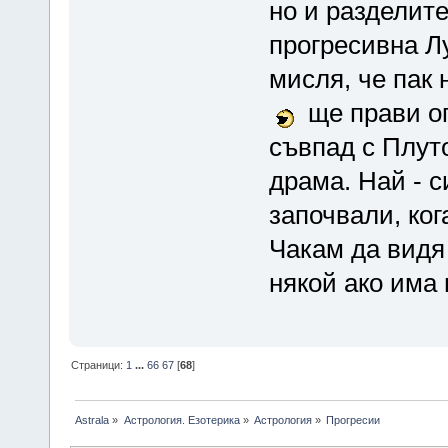
но и разделите
прогресивна Лу
мисля, че пак
ще прави оп
съвпад с Плуто
драма. Най - 
започвали, ког
Чакам да видя 
някой ако има
Страници:
1
...
66
67
[
68
]
Astrala
»
Астрология. Езотерика
»
Астрология
»
Прогресии