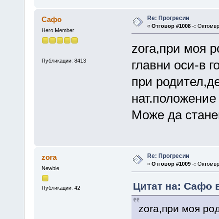
Re: Прогресии
Сафо
«
Отговор #1008 -:
Октомври
Hero Member
zora,при моя 
Публикации: 8413
главни оси-в 
при родител,д
нат.положение 
Може да стане
Re: Прогресии
zora
«
Отговор #1009 -:
Октомври
Newbie
Цитат на: Сафо в
Публикации: 42
zora,при моя ро