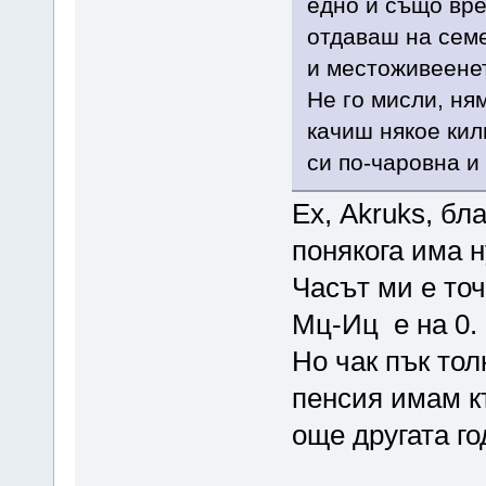
едно и също вре
отдаваш на сем
и местоживеенет
Не го мисли, ня
качиш някое кил
си по-чаровна 
Ех, Akruks, бл
понякога има 
Часът ми е точ
Мц-Иц е на 0.
Но чак пък тол
пенсия имам къ
още другата го