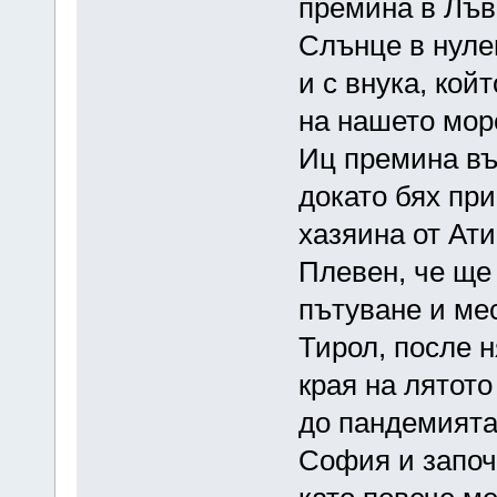
премина в Лъв 
Слънце в нулев
и с внука, кой
на нашето мор
Иц премина въ
докато бях пр
хазяина от Ат
Плевен, че ще 
пътуване и мес
Тирол, после 
края на лятото
до пандемията,
София и запо