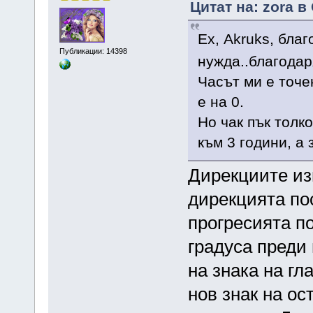
Цитат на: zora в
Ех, Akruks, бла
Публикации: 14398
нужда..благода
Часът ми е точе
е на 0.
Но чак пък толк
към 3 години, а
Дирекциите из
дирекцията по
прогресията по
градуса преди 
на знака на гл
нов знак на ос