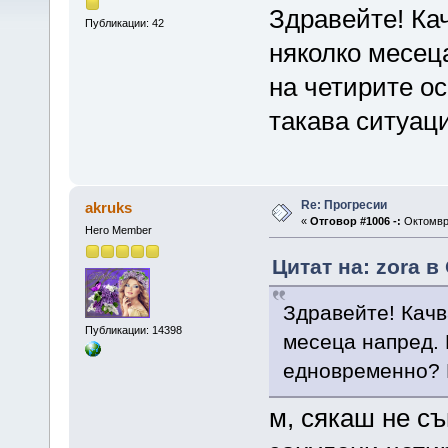
Здравейте! Ка
Публикации: 42
няколко месеца
на четирите о
такава ситуац
Re: Прогресии
akruks
«
Отговор #1006 -:
Октомври
Hero Member
Цитат на: zora в
Здравейте! Качв
Публикации: 14398
месеца напред. 
едновременно? 
м, сякаш не с