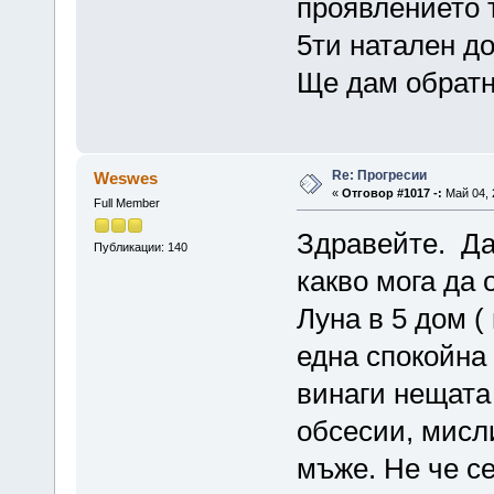
проявлението т
5ти натален д
Ще дам обратн
Re: Прогресии
Weswes
«
Отговор #1017 -:
Май 04, 
Full Member
Здравейте. Да
Публикации: 140
какво мога да 
Луна в 5 дом (
една спокойна 
винаги нещата 
обсесии, мисл
мъже. Не че с