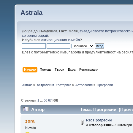
Astrala
Добре дошъл/дошла,
Гост
. Моля,
въведи своето потребителско 
се регистрирай
.
Изгубил си
активационния е-мейл
?
Влез с потребителско име, парола и продължителност на сесия
Начало
Помощ
Търси
Вход
Регистрация
Astrala
»
Астрология. Езотерика
»
Астрология
»
Прогресии
Страници:
1
...
66
67
[
68
]
Автор
Тема: Прогресии (Проче
Re: Прогресии
zora
«
Отговор #1005 -:
Октомври 1
Newbie