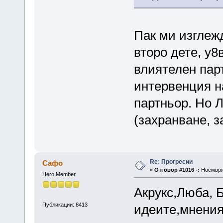
Пак ми изглеж
второ дете, у8
влиятелен пар
интервенция н
партньор. Но Л
(захранване, з
Re: Прогресии
Сафо
«
Отговор #1016 -:
Ноември 
Hero Member
Акрукс,Люба, 
Публикации: 8413
идеите,мнения