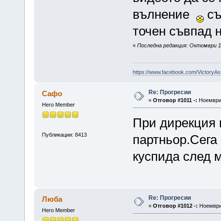
вълнение
съ
точен съвпад н
«
Последна редакция: Октомври 18
https://www.facebook.com/VictoryAs
Re: Прогресии
Сафо
«
Отговор #1011 -:
Ноември 
Hero Member
При дирекция н
Публикации: 8413
партньор.Сега
куспида след м
Re: Прогресии
Люба
«
Отговор #1012 -:
Ноември 
Hero Member