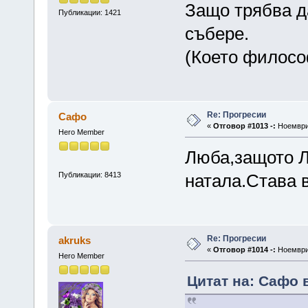
Защо трябва д
Публикации: 1421
събере.
(Което филосо
Re: Прогресии
Сафо
«
Отговор #1013 -:
Ноември 
Hero Member
Люба,защото Л
Публикации: 8413
натала.Става 
Re: Прогресии
akruks
«
Отговор #1014 -:
Ноември 
Hero Member
Цитат на: Сафо 