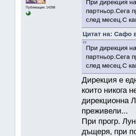
При дирекция на
Публикации: 14398
партньор.Сега п
след месец.С ка
Цитат на: Сафо 
При дирекция на
партньор.Сега п
след месец.С ка
Дирекция е едн
които никога н
дирекционна Лу
преживели...
При прогр. Лун
дъщеря, при п