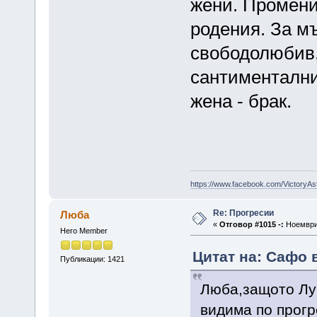
жени. Промени
родения. За мъ
свободолюбив,
сантиментални
жена - брак.
https://www.facebook.com/VictoryAs
Re: Прогресии
Люба
«
Отговор #1015 -:
Ноември 
Hero Member
Цитат на: Сафо 
Публикации: 1421
Люба,защото Лу
видима по прогр