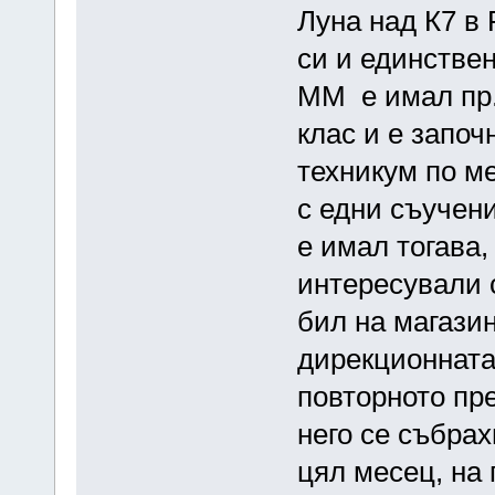
Луна над К7 в
си и единствен
ММ е имал пр.
клас и е започ
техникум по м
с едни съучени
е имал тогава
интересували с
бил на магази
дирекционната
повторното пр
него се събра
цял месец, на 