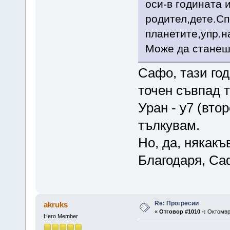
оси-в годината 
родител,дете.Сп
планетите,упр.н
Може да станеш
Сафо, тази год
точен съвпад т
Уран - у7 (втор
тълкувам.
Но, да, някакъ
Благодаря, Са
Re: Прогресии
akruks
«
Отговор #1010 -:
Октомври
Hero Member