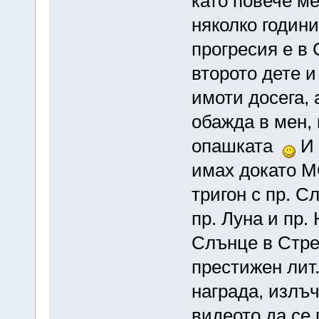
като повече м
няколко години
прогресия е в 
второто дете и
имоти досега, 
обажда в мен, 
опашката
И 
имах докато М
тригон с пр. С
пр. Луна и пр.
Слънце в Стре
престижен лит
награда, излъч
видеото да се 