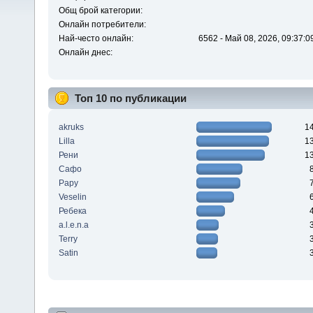
Общ брой категории:
Онлайн потребители:
Най-често онлайн:
6562 - Май 08, 2026, 09:37:0
Онлайн днес:
Топ 10 по публикации
akruks
1
Lilla
1
Рени
1
Сафо
Papy
Veselin
Ребека
a.l.e.n.a
Terry
Satin