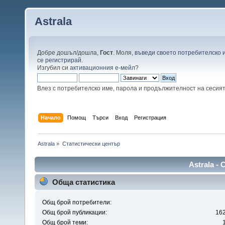
Astrala
Добре дошъл/дошла,
Гост
. Моля,
въведи своето потребителско 
се регистрирай
.
Изгубил си
активационния е-мейл
?
Влез с потребителско име, парола и продължителност на сесия
Начало
Помощ
Търси
Вход
Регистрация
Astrala
»
Статистически център
Astrala -
Обща статистика
Общ брой потребители:
Общ брой публикации:
16
Общ брой теми: