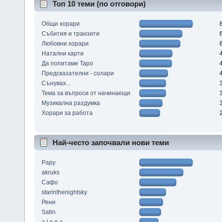
Топ 10 теми (по отговори)
Общи хорари
Събития и транзити
Любовни хорари
Натални карти
Да попитаме Таро
Предсказателни - солари
Сънувах...
Тема за въпроси от начинаещи
Музикална раздумка
Хорари за работа
Най-често започвали нови теми
Papy
akruks
Сафо
starinthenightsky
Рени
Satin