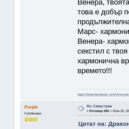
Венера, твоята
това е добър 
продължителна
Марс- хармони
Венера- хармо
секстил с твоя
хармонична вр
времето!!!
https://www.facebook.com/VictoryAs
Re: Синастрии
Purple
«
Отговор #64 -:
Юни 26, 201
Full Member
Цитат на: Дракон