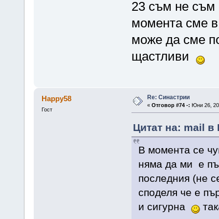
23 съм не съм 
момента сме в 
може да сме п
щастливи
Re: Синастрии
Happy58
«
Отговор #74 -:
Юни 26, 20
Гост
Цитат на: mail в
В момента се чу
няма да ми е пъ
последния (не се
споделя че е пъ
и сигурна
так