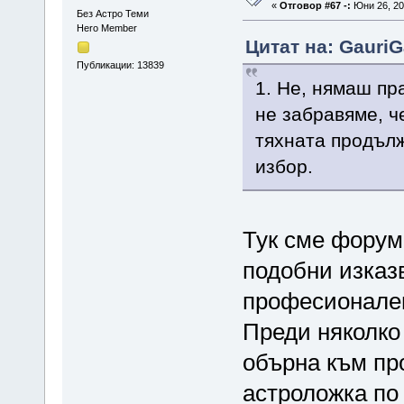
«
Отговор #67 -:
Юни 26, 20
Без Астро Теми
Hero Member
Цитат на: GauriG
Публикации: 13839
1. Не, нямаш пр
не забравяме, ч
тяхната продълж
избор.
Тук сме форум
подобни изказ
професионален
Преди няколко
обърна към пр
астроложка по