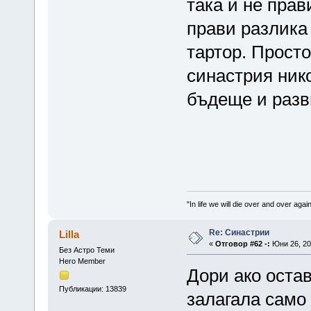
така и не прав
прави разлика
тартор. Просто
синастрия ник
бъдеще и разв
"In life we will die over and over again
Re: Синастрии
Lilla
«
Отговор #62 -:
Юни 26, 201
Без Астро Теми
Hero Member
Дори ако остав
Публикации: 13839
залагала само