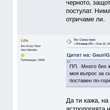
черното, защо
постулат. Ним
отричаме ли.
Re: Синастрии
Lilla
«
Отговор #71 -:
Юни 26, 20
Без Астро Теми
Hero Member
Цитат на: GauriG
Публикации: 13839
ПП. Много бих 
моя въпрос за с
поставен по-горе
Да ти кажа, на
астрологията н