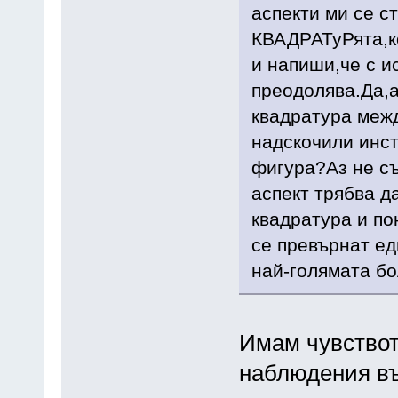
аспекти ми се с
КВАДРАТуРята,к
и напиши,че с и
преодолява.Да,а
квадратура межд
надскочили инст
фигура?Аз не съ
аспект трябва д
квадратура и по
се превърнат ед
най-голямата бо
Имам чувството
наблюдения въ