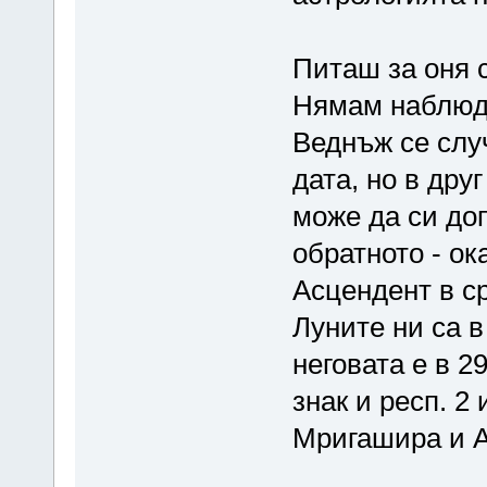
Питаш за оня 
Нямам наблюде
Веднъж се слу
дата, но в дру
може да си до
обратното - ок
Асцендент в с
Луните ни са в
неговата е в 2
знак и респ. 2
Мригашира и А