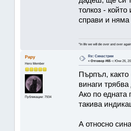
дадеш, ще си 
толкоз - който
справи и няма
"In life we will die over and over again
Re: Синастрии
Papy
«
Отговор #65 -:
Юни 26, 201
Hero Member
Пърпъл, както 
винаги трябва
Ако по едната 
Публикации: 7934
такива индика
А относно син