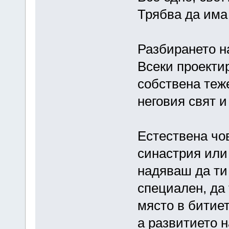
Трябва да има
Разбирането н
Всеки проектир
собствена теже
неговия свят и
Естествена чо
синастрия или
надяваш да ти 
специален, да 
място в битиет
а развитието н