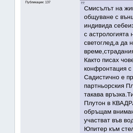
Публикации: 137
Смисълът на жи
общуване с вън
индивида себеиз
с астрологията 
светоглед,а да 
време,страдания
Както писах чов
конфронтация с 
Садистично е пр
партньорския Пл
такава връзка.Т
Плутон в КВАДР
обръщам вниман
участват във во
Юпитер към сте