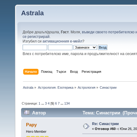
Astrala
Добре дошъл/дошла,
Гост
. Моля,
въведи своето потребителско 
се регистрирай
.
Изгубил си
активационния е-мейл
?
Влез с потребителско име, парола и продължителност на сесия
Начало
Помощ
Търси
Вход
Регистрация
Astrala
»
Астрология. Езотерика
»
Астрология
»
Синастрии
Страници:
1
...
3
4
[
5
]
6
7
...
134
Автор
Тема: Синастрии (Проче
Re: Синастрии
Papy
«
Отговор #60 -:
Юни 26, 20
Hero Member