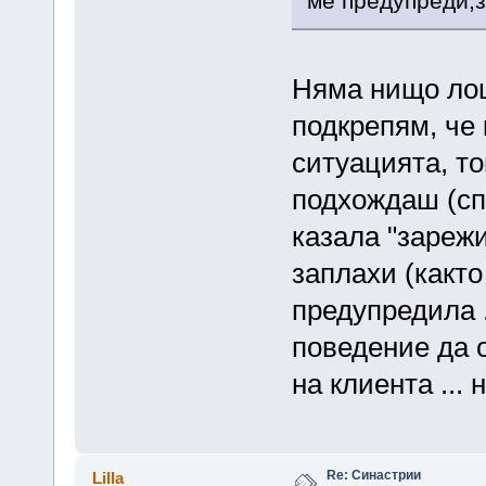
ме предупреди,за
Няма нищо лош
подкрепям, че 
ситуацията, то
подхождаш (спо
казала "зарежи
заплахи (както
предупредила .
поведение да 
на клиента ...
Re: Синастрии
Lilla