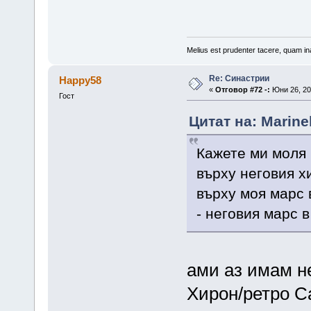
Melius est prudenter tacere, quam ina
Re: Синастрии
Happy58
«
Отговор #72 -:
Юни 26, 20
Гост
Цитат на: Marine
Кажете ми моля 
върху неговия х
върху моя марс 
- неговия марс 
ами аз имам н
Хирон/ретро Са