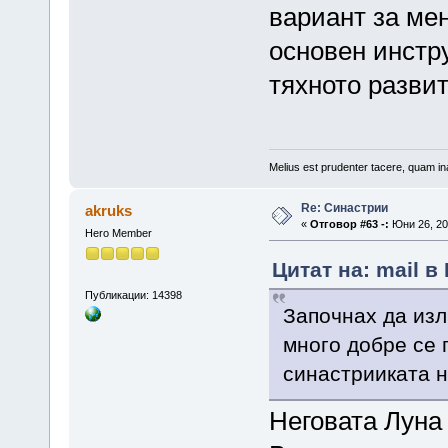
вариант за мен
основен инстр
тяхното разви
Melius est prudenter tacere, quam ina
Re: Синастрии
akruks
«
Отговор #63 -:
Юни 26, 201
Hero Member
Цитат на: mail в
Публикации: 14398
Започнах да изл
много добре се п
синастрииката 
Неговата Луна 