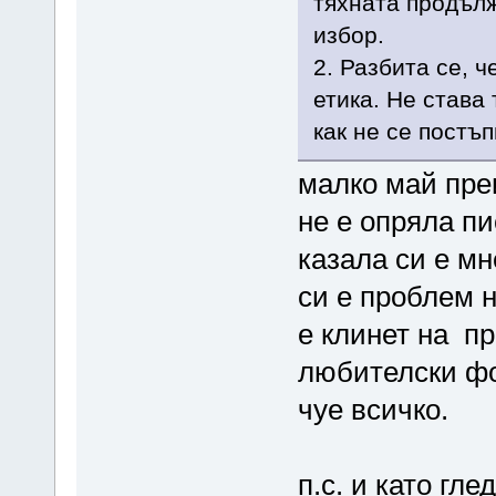
тяхната продълж
избор.
2. Разбита се,
етика. Не става
как не се постъп
малко май преи
не е опряла пи
казала си е мн
си е проблем 
е клинет на п
любителски фо
чуе всичко.
п.с. и като гле