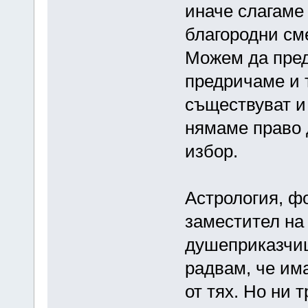
иначе слагаме
благородни см
Можем да пред
предричаме и 
съществуват и
нямаме право д
избор.
Астрология, фо
заместител на 
душеприказчиц
радвам, че им
от тях. Но ни 