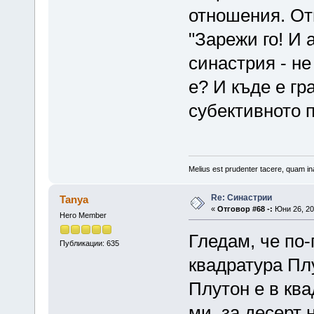
отношения. От
"Зарежи го! И 
синастрия - не
е? И къде е г
субективното 
Melius est prudenter tacere, quam ina
Re: Синастрии
Tanya
«
Отговор #68 -:
Юни 26, 20
Hero Member
Гледам, че по
Публикации: 635
квадратура Пл
Плутон е в ква
ми, за десерт 