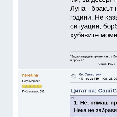
Луна - бракът 
години. Не каз
ситуации, борб
хубавите моме
"За да създадеш приятелство с Бог
в просия."
Свами Рама
Re: Синастрии
nerealna
«
Отговор #69 -:
Юни 26, 20
Hero Member
Цитат на: GauriG
Публикации: 592
1.
Не, нямаш п
Нека не забравя