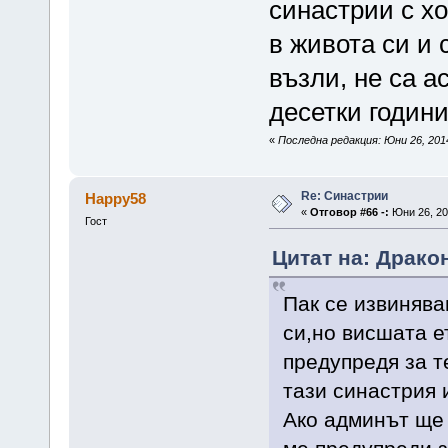
синастрии с х
в живота си и 
възли, не са ас
десетки години
«
Последна редакция: Юни 26, 201
Re: Синастрии
Happy58
«
Отговор #66 -:
Юни 26, 20
Гост
Цитат на: Дракон
Пак се извинява
си,но висшата е
предупредя за т
тази синастрия 
Ако админът ще 