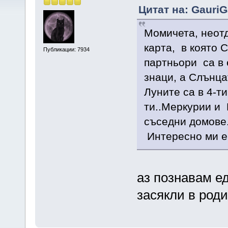
Цитат на: GauriG
Момичета, неот
карта, в която 
Публикации: 7934
партньори са в 
знаци, а Слънца
Луните са в 4-ти
ти..Меркурии и 
съседни домове.
Интересно ми е 
аз познавам е
засякли в род