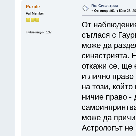
Re: Синастрии
Purple
«
Отговор #61 -:
Юни 26, 20
Full Member
От наблюдения
Публикации: 137
съглася с Гаур
може да разде
синастрията. 
откажи се, ще 
и лично право 
на този, който
ничие право -
самоинпринтва
може да причи
Астрологът не 