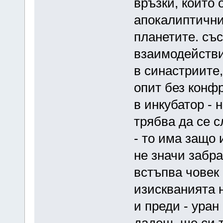
връзки, които 
апокалиптични
планетите. със
взаимодействи
в синастриите,
опит без конф
в инкубатор - 
трябва да се с
- то има защо 
не значи забра
встъпва човек 
изискванията 
и преди - уран