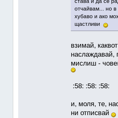
става и да се р
отчайвам... но 
хубаво и ако мо
щастливи
взимай, каквот
наслаждавай, п
мислиш - човек
:58: :58: :58:
и, моля, те, н
ни отписвай