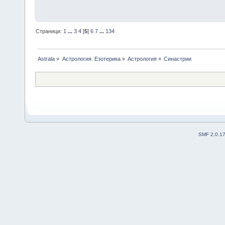
Страници:
1
...
3
4
[
5
]
6
7
...
134
Astrala
»
Астрология. Езотерика
»
Астрология
»
Синастрии
SMF 2.0.1