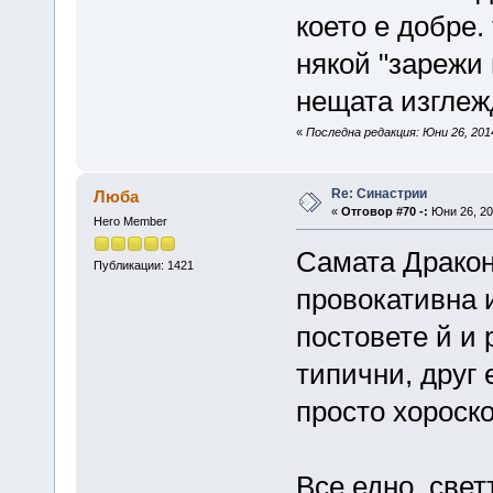
което е добре.
някой "зарежи 
нещата изглеж
«
Последна редакция: Юни 26, 2014
Re: Синастрии
Люба
«
Отговор #70 -:
Юни 26, 20
Hero Member
Самата Дракон
Публикации: 1421
провокативна 
постовете й и 
типични, друг 
просто хороско
Все едно, свет