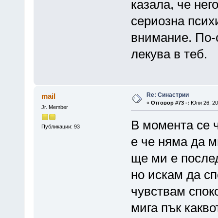
казала, че не
сериозна псих
внимание. По-с
лекува в теб.
Re: Синастрии
mail
«
Отговор #73 -:
Юни 26, 20
Jr. Member
В момента се ч
Публикации: 93
е че няма да м
ще ми е послед
но искам да сп
чувствам спок
мига пък какво