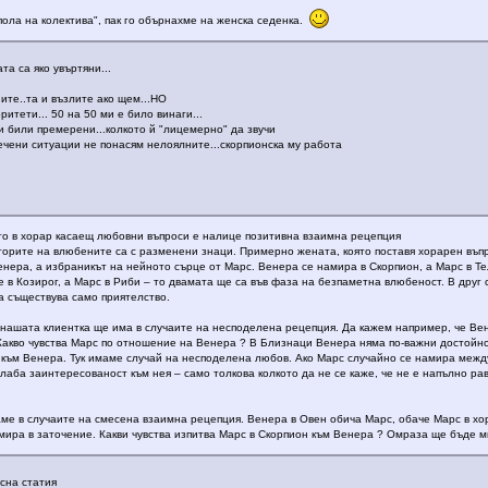
пола на колектива", пак го обърнахме на женска седенка.
та са яко увъртяни...
ите..та и възлите ако щем...НО
итети... 50 на 50 ми е било винаги...
и били премерени...колкото й "лицемерно" да звучи
апечени ситуации не понасям нелоялните...скорпионска му работа
ато в хорар касаещ любовни въпроси е налице позитивна взаимна рецепция
аторите на влюбените са с разменени знаци. Примерно жената, която поставя хорарен въ
енера, а избраникът на нейното сърце от Марс. Венера се намира в Скорпион, а Марс в Те
е в Козирог, а Марс в Риби – то двамата ще са във фаза на безпаметна влюбеност. В друг 
а съществува само приятелство.
нашата клиентка ще има в случаите на несподелена рецепция. Да кажем например, че Вен
 Какво чувства Марс по отношение на Венера ? В Близнаци Венера няма по-важни достойнс
към Венера. Тук имаме случай на несподелена любов. Ако Марс случайно се намира между
лаба заинтересованост към нея – само толкова колкото да не се каже, че не е напълно ра
е в случаите на смесена взаимна рецепция. Венера в Овен обича Марс, обаче Марс в хор
амира в заточение. Какви чувства изпитва Марс в Скорпион към Венера ? Омраза ще бъде 
сна статия