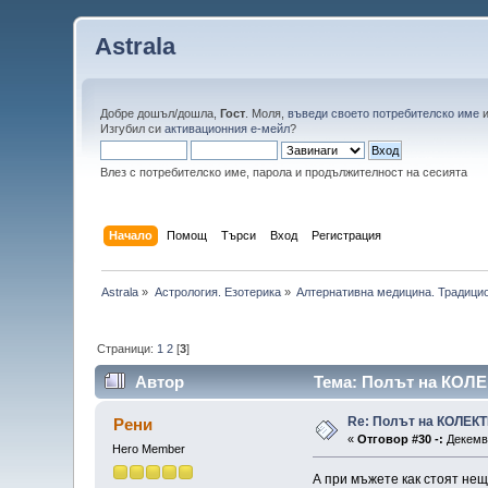
Astrala
Добре дошъл/дошла,
Гост
. Моля,
въведи своето потребителско име
Изгубил си
активационния е-мейл
?
Влез с потребителско име, парола и продължителност на сесията
Начало
Помощ
Търси
Вход
Регистрация
Astrala
»
Астрология. Езотерика
»
Алтернативна медицина. Традици
Страници:
1
2
[
3
]
Автор
Тема: Полът на КОЛЕ
Re: Полът на КОЛЕК
Рени
«
Отговор #30 -:
Декемвр
Hero Member
А при мъжете как стоят нещ