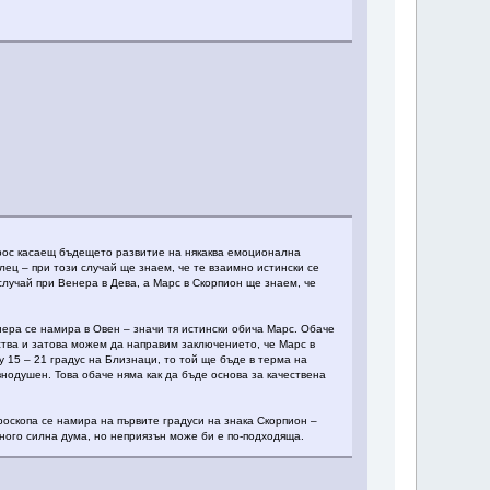
прос касаещ бъдещето развитие на някаква емоционална
лец – при този случай ще знаем, че те взаимно истински се
случай при Венера в Дева, а Марс в Скорпион ще знаем, че
ера се намира в Овен – значи тя истински обича Марс. Обаче
тва и затова можем да направим заключението, че Марс в
 15 – 21 градус на Близнаци, то той ще бъде в терма на
внодушен. Това обаче няма как да бъде основа за качествена
оскопа се намира на първите градуси на знака Скорпион –
много силна дума, но неприязън може би е по-подходяща.