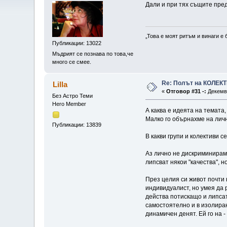
Дали и при тях същите пред
„Това е моят ритъм и винаги е 
Публикации: 13022
Мъдрият се познава по това,че
много се смее.
Re: Полът на КОЛЕК
Lilla
«
Отговор #31 -:
Декемвр
Без Астро Теми
Hero Member
А каква е идеята на темата
Малко го обърнахме на личн
Публикации: 13839
В какви групи и колективи
Аз лично не дискриминирам 
липсват някои "качества", 
През целия си живот почти 
индивидуалист, но умея да 
действа потискащо и липсат
самостоятелно и в изолиран
динамичен денят. Ей го на 