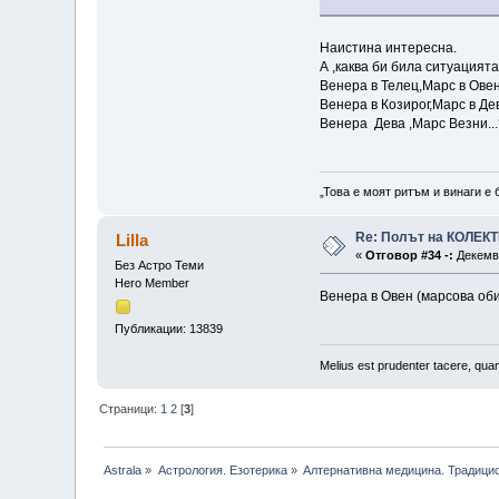
Наистина интересна.
А ,каква би била ситуацията
Венера в Телец,Марс в Ове
Венера в Козирог,Марс в Де
Венера Дева ,Марс Везни...
„Това е моят ритъм и винаги е 
Re: Полът на КОЛЕК
Lilla
«
Отговор #34 -:
Декемвр
Без Астро Теми
Hero Member
Венера в Овен (марсова оби
Публикации: 13839
Melius est prudenter tacere, quam
Страници:
1
2
[
3
]
Astrala
»
Астрология. Езотерика
»
Алтернативна медицина. Традици