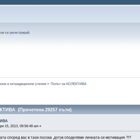
или
се регистрирай
.
онни и нетрадиционни учения
»
Полът на КОЛЕКТИВА
КТИВА (Прочетена 29257 пъти)
ТИВА
и 15, 2013, 09:56:48 am »
ата според вас в тази посока ,дотук споделяме личната си мотивация ?!?