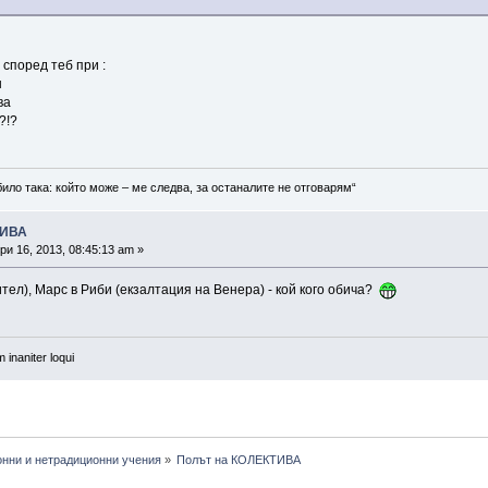
 според теб при :
н
ва
?!?
било така: който може – ме следва, за останалите не отговарям“
ТИВА
и 16, 2013, 08:45:13 am »
тел), Марс в Риби (екзалтация на Венера) - кой кого обича?
 inaniter loqui
онни и нетрадиционни учения
»
Полът на КОЛЕКТИВА