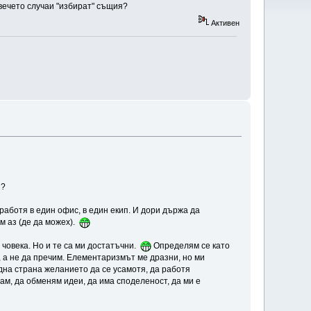
вечето случаи "избират" същия?
Активен
и?
 работя в един офис, в един екип. И дори държа да
ам аз (де да можех).
 човека. Но и те са ми достатъчни.
Определям се като
, а не да пречим. Елементаризмът ме дразни, но ми
една страна желанието да се усамотя, да работя
м, да обменям идеи, да има споделеност, да ми е