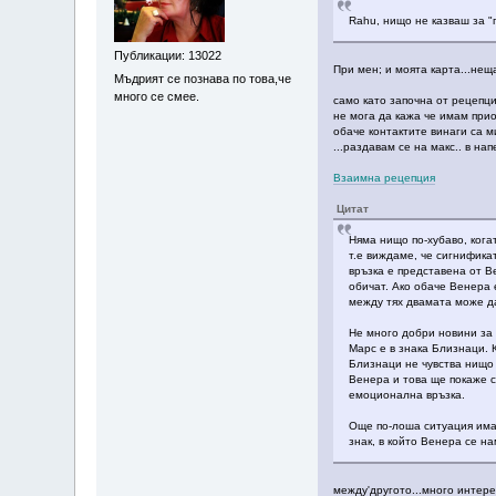
Rahu, нищо не казваш за "
Публикации: 13022
При мен; и моята карта...неща
Мъдрият се познава по това,че
много се смее.
само като започна от рецепци
не мога да кажа че имам приор
обаче контактите винаги са м
...раздавам се на макс.. в н
Взаимна рецепция
Цитат
Няма нищо по-хубаво, ког
т.е виждаме, че сигнифик
връзка е представена от В
обичат. Ако обаче Венера 
между тях двамата може д
Не много добри новини за 
Марс е в знака Близнаци.
Близнаци не чувства нищо 
Венера и това ще покаже с
емоционална връзка.
Още по-лоша ситуация имам
знак, в който Венера се н
между'другото...много интере