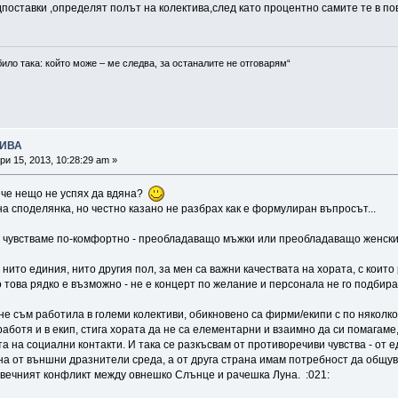
поставки ,определят полът на колектива,след като процентно самите те в по
било така: който може – ме следва, за останалите не отговарям“
ТИВА
и 15, 2013, 10:28:29 am »
, че нещо не успях да вдяна?
а споделянка, но честно казано не разбрах как е формулиран въпросът...
 се чувстваме по-комфортно - преобладаващо мъжки или преобладаващо женск
нито единия, нито другия пол, за мен са важни качествата на хората, с които
но това рядко е възможно - не е концерт по желание и персонала не го подбир
не съм работила в големи колективи, обикновено са фирми/екипи с по няколко
работя и в екип, стига хората да не са елементарни и взаимно да си помагаме
а на социални контакти. И така се разкъсвам от противоречиви чувства - от 
а от външни дразнители среда, а от друга страна имам потребност да общува
- вечният конфликт между овнешко Слънце и рачешка Луна. :021: