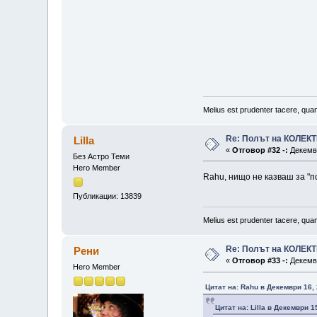
Melius est prudenter tacere, quam
Re: Полът на КОЛЕК
Lilla
«
Отговор #32 -:
Декемвр
Без Астро Теми
Hero Member
Rahu, нищо не казваш за "п
Публикации: 13839
Melius est prudenter tacere, quam
Re: Полът на КОЛЕК
Рени
«
Отговор #33 -:
Декемвр
Hero Member
Цитат на: Rahu в Декември 16, 
Цитат на: Lilla в Декември 1