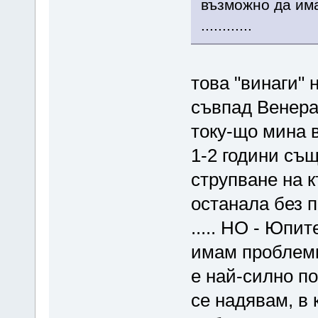
възможно да има
............
това "винаги" 
съвпад Венера
току-що мина 
1-2 години също
струпване на 
останала без п
..... НО - Юпит
имам проблеми
е най-силно по
се надявам, в