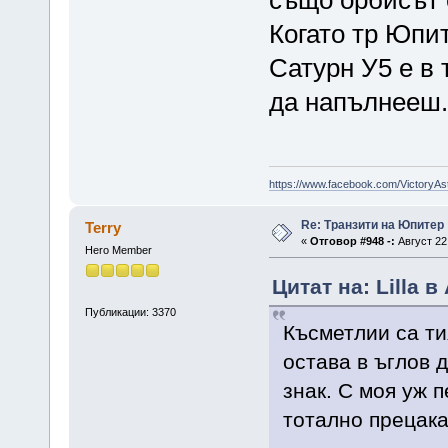
Когато тр Юпит
Сатурн У5 е в 
да напълнееш.
https://www.facebook.com/VictoryAs
Re: Транзити на Юпитер
Terry
«
Отговор #948 -:
Август 22,
Hero Member
Цитат на: Lilla в
Публикации: 3370
Късметлии са ти
остава в ъглов 
знак. С моя уж 
тотално прецака