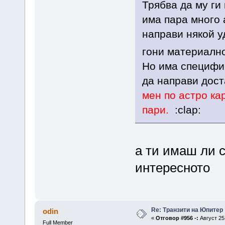
Трябва да му ги
има пара много 
направи някой уд
гони материално
Но има специфич
да направи дост
мен по астро ка
пари.
:clap:
а ти имаш ли с
интересното
Re: Транзити на Юпитер
odin
«
Отговор #956 -:
Август 25,
Full Member