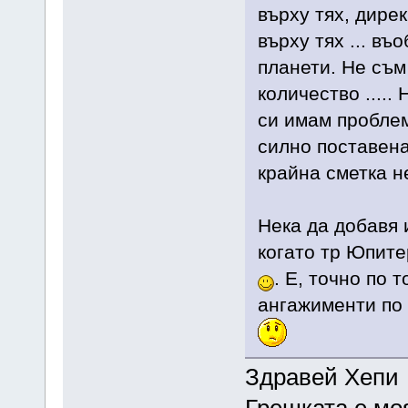
върху тях, дире
върху тях ... въ
планети. Не съм 
количество .....
си имам проблем
силно поставена
крайна сметка н
Нека да добавя 
когато тр Юпите
. Е, точно по 
ангажименти по 
Здравей Хеп
Грешката е мо