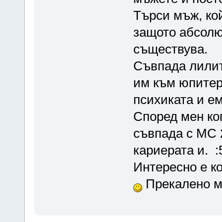
Търси мъж, ко
защото абсолю
съществува.
Съвпада лилит
им към юпитер
психиката и е
Според мен ко
съвпада с МС 2
кариерата и. :
Интересно е к
Прекалено м