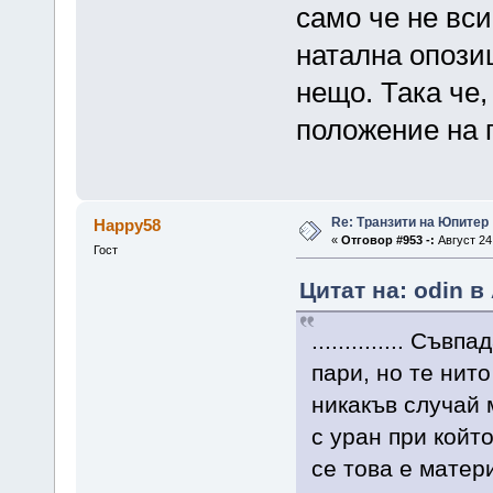
само че не вси
натална опози
нещо. Така че,
положение на 
Re: Транзити на Юпитер
Happy58
«
Отговор #953 -:
Август 24,
Гост
Цитат на: odin в
.............. Съ
пари, но те нит
никакъв случай 
с уран при койт
се това е матер