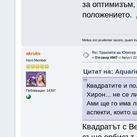
за оптимизъм,
положението.
Melius est prudenter tacere, quam ina
Re: Транзити на Юпитер
akruks
«
Отговор #947 -:
Август 22,
Hero Member
Цитат на: Aquari
Квадратите и по
Публикации: 14397
Хирон... не се л
Ами ще го има л
аспекти, които 
Квадратът с Ве
също орбисът е 