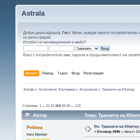
Astrala
Добре дошъл/дошла,
Гост
. Моля,
въведи своето потребителско 
се регистрирай
.
Изгубил си
активационния е-мейл
?
Влез с потребителско име, парола и продължителност на сесия
Начало
Помощ
Търси
Вход
Регистрация
Astrala
»
Астрология. Езотерика
»
Астрология
»
Транзити на Юпитер
Страници:
1
...
62
63
[
64
]
65
66
...
128
Автор
Тема: Транзити на Юпит
Re: Транзити на Юпитер
Ребека
«
Отговор #945 -:
Август 20,
Hero Member