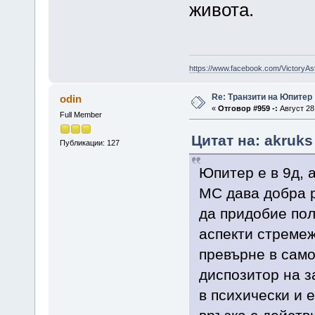
живота.
https://www.facebook.com/VictoryAs
Re: Транзити на Юпитер
odin
«
Отговор #959 -:
Август 28,
Full Member
Цитат на: akruks
Публикации: 127
Юпитер е в 9д, а
МС дава добра р
да придобие по
аспекти стремеж
превърне в само
диспозитор на з
в психически и 