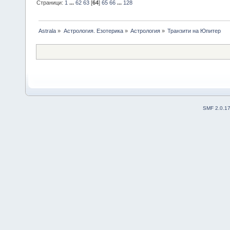
Страници:
1
...
62
63
[
64
]
65
66
...
128
Astrala
»
Астрология. Езотерика
»
Астрология
»
Транзити на Юпитер
SMF 2.0.1