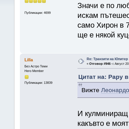
Значи е по лю
Публикации: 4699
искам пътешес
само Хирон в 7
ще е някой куц
Re: Транзити на Юпитер
Lilla
«
Отговор #946 -:
Август 20,
Без Астро Теми
Hero Member
Цитат на: Papy в
Публикации: 13839
Вижте
Леонард
И кулминиращ 
какъвто е моят