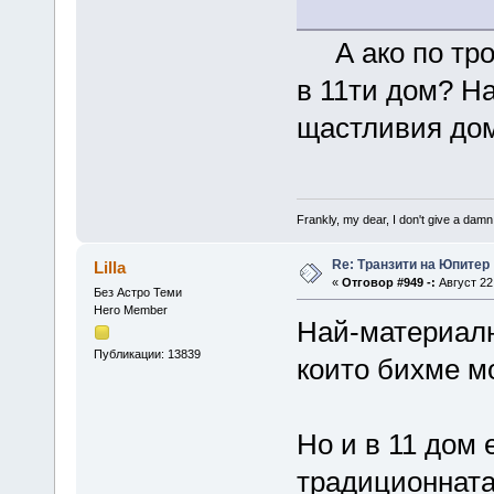
А ако по троп
в 11ти дом? Н
щастливия до
Frankly, my dear, I don't give a damn
Re: Транзити на Юпитер
Lilla
«
Отговор #949 -:
Август 22,
Без Астро Теми
Hero Member
Най-материалн
Публикации: 13839
които бихме м
Но и в 11 дом 
традиционната 