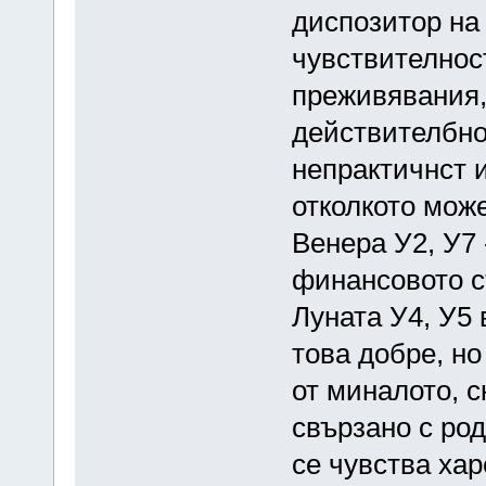
диспозитор на 
чувствителнос
преживявания, 
действителбнос
непрактичнст 
отколкото може
Венера У2, У7
финансовото с
Луната У4, У5 
това добре, но
от миналото, с
свързано с ро
се чувства хар