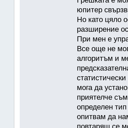
юпитер свързва
Но като цяло 
разширение ос
При мен е упр
Все още не мог
алгоритъм и м
предсказателн
статистически 
мога да устано
приятелче съм
определен тип
опитвам да на
повтарящ се м