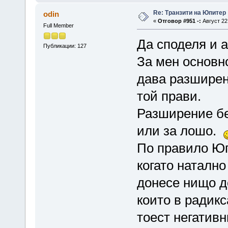
Re: Транзити на Юпитер
odin
«
Отговор #951 -:
Август 22,
Full Member
Да споделя и 
Публикации: 127
За мен основн
дава разширен
той прави.
Разширение бе
или за лошо.
По правило Юп
когато натално
донесе нищо до
които в радикс
тоест негатив