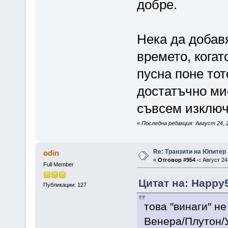
добре.
Нека да добавя
времето, когат
пусна поне то
достатъчно ми
съвсем изключ
«
Последна редакция: Август 24, 
Re: Транзити на Юпитер
odin
«
Отговор #954 -:
Август 24,
Full Member
Цитат на: Happy5
Публикации: 127
това "винаги" н
Венера/Плутон/У