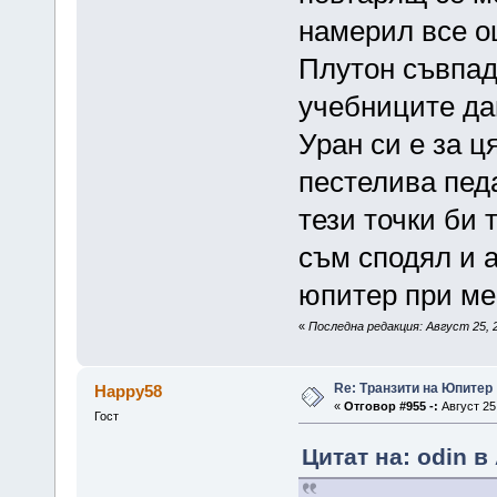
намерил все ощ
Плутон съвпад
учебниците да
Уран си е за ц
пестелива пед
тези точки би 
съм сподял и 
юпитер при мен
«
Последна редакция: Август 25, 2
Re: Транзити на Юпитер
Happy58
«
Отговор #955 -:
Август 25,
Гост
Цитат на: odin в