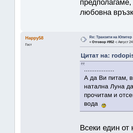
предполагаме,
любовна връз
Re: Транзити на Юпитер
Happy58
«
Отговор #952 -:
Август 24,
Гост
Цитат на: rodopi
.................
А да Ви питам, 
натална Луна да
прочитам и отсе
вода
Всеки един от 