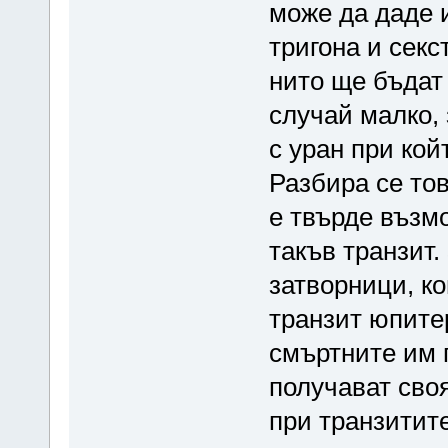
може да даде 
тригона и секс
нито ще бъдат 
случай малко, 
с уран при кой
Разбира се то
е твърде възм
такъв транзит.
затворници, ко
транзит юпите
смъртните им 
получават сво
при транзитит