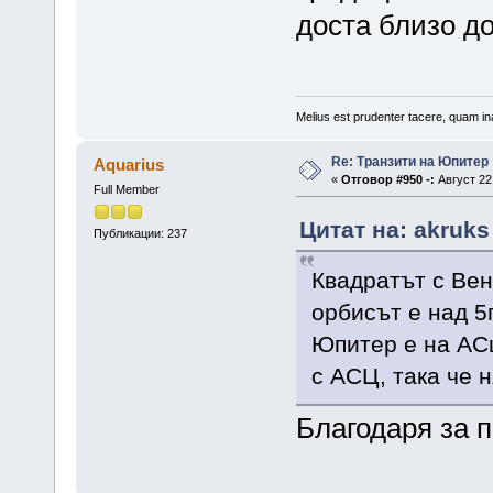
доста близо д
Melius est prudenter tacere, quam ina
Re: Транзити на Юпитер
Aquarius
«
Отговор #950 -:
Август 22,
Full Member
Цитат на: akruks
Публикации: 237
Квадратът с Вен
орбисът е над 5г
Юпитер е на АСц
с АСЦ, така че 
Благодаря за