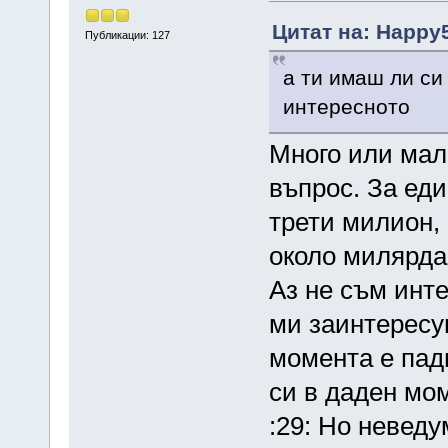
Цитат на: Happy5
Публикации: 127
а ти имаш ли си 
интересното
Много или малк
въпрос. За еди
трети милион, 
около милярда. 
Аз не съм инте
ми заинтересув
момента е пад
си в даден мо
:29: Но невед