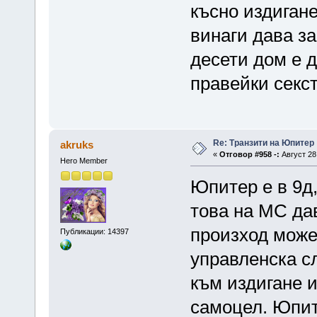
късно издигане
винаги дава з
десети дом е 
правейки секс
Re: Транзити на Юпитер
akruks
«
Отговор #958 -:
Август 28,
Hero Member
Юпитер е в 9д,
това на МС да
произход може
Публикации: 14397
управленска с
към издигане и
самоцел. Юпите