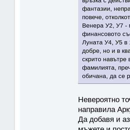
връзка с действ
фантазии, непр
повече, отколко
Венера У2, У7 -
финансовото съ
Луната У4, У5 в 
добре, но и в к
скрито навътре 
фамилията, преч
обичана, да се 
Невероятно то
направила Ар
Да добавя и а
мъжете и пост