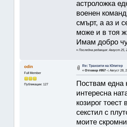
астроложка ед
военен команд
смърт, а аз и 
може и в тоя ж
Имам добро чу
«
Последна редакция: Август 25, 2
Re: Транзити на Юпитер
odin
«
Отговор #957 -:
Август 28, 2
Full Member
Поствам една к
Публикации: 127
интересна ната
козирог тоест 
секстил с плут
моите скромни