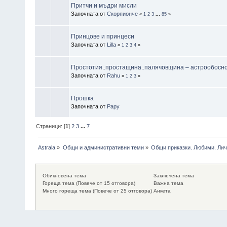
Притчи и мъдри мисли
Започната от
Скорпионче
«
1
2
3
...
85
»
Принцове и принцеси
Започната от
Lilla
«
1
2
3
4
»
Простотия..простащина..палячовщина – астрообосн
Започната от
Rahu
«
1
2
3
»
Прошка
Започната от
Papy
Страници: [
1
]
2
3
...
7
Astrala
»
Общи и административни теми
»
Общи приказки. Любими. Лич
Обикновена тема
Заключена тема
Гореща тема (Повече от 15 отговора)
Важна тема
Много гореща тема (Повече от 25 отговора)
Анкета