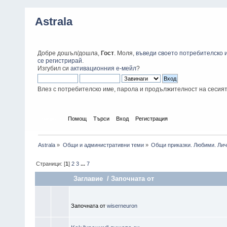
Astrala
Добре дошъл/дошла,
Гост
. Моля,
въведи своето потребителско 
се регистрирай
.
Изгубил си
активационния е-мейл
?
Влез с потребителско име, парола и продължителност на сесия
Начало
Помощ
Търси
Вход
Регистрация
Astrala
»
Общи и административни теми
»
Общи приказки. Любими. Лич
Страници: [
1
]
2
3
...
7
Заглавие
/
Започната от
⠀
Започната от
wiserneuron