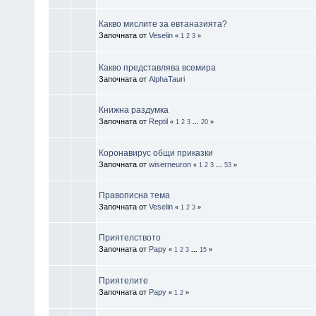
Какво мислите за евтаназията?
Започната от
Veselin
«
1
2
3
»
Какво представлява всемира
Започната от
AlphaTauri
Книжна раздумка
Започната от
Reptil
«
1
2
3
...
20
»
Коронавирус общи приказки
Започната от
wiserneuron
«
1
2
3
...
53
»
Правописна тема
Започната от
Veselin
«
1
2
3
»
Приятелството
Започната от
Papy
«
1
2
3
...
15
»
Приятелите
Започната от
Papy
«
1
2
»