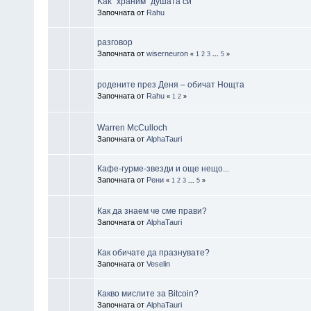
Kak "храним" душата си
Започната от
Rahu
разговор
Започната от
wiserneuron
«
1
2
3
...
5
»
родените през Деня – обичат Нощта
Започната от
Rahu
«
1
2
»
Warren McCulloch
Започната от
AlphaTauri
Кафе-гурме-звезди и още нещо...
Започната от
Рени
«
1
2
3
...
5
»
Как да знаем че сме прави?
Започната от
AlphaTauri
Как обичате да празнувате?
Започната от
Veselin
Какво мислите за Bitcoin?
Започната от
AlphaTauri